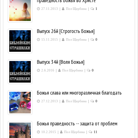
Праведность Божья во Христе
|
|
27.11.2013
Пол Щербина
1
Выпуск 26й [Строгость Божья]
|
|
15.11.2015
Пол Щербина
0
Выпуск 34й [Воля Божья]
|
|
2.6.2016
Пол Щербина
0
Божья слава или многоразличная благодать
|
|
27.12.2013
Пол Щербина
0
Божья праведность -- защита от проблем
|
|
10.2.2015
Пол Щербина
11