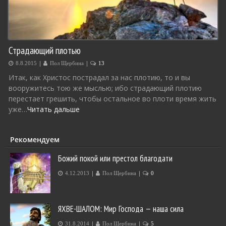
Страдающий плотью
|
|
8.8.2015
Пол Щербина
13
Итак, как Христос пострадал за нас плотию, то и вы
вооружитесь тою же мыслью; ибо страдающий плотию
перестает грешить, чтобы остальное во плоти время жить
уже…
Читать дальше
Рекомендуем
Божий покой или престол благодати
|
|
4.12.2013
Пол Щербина
0
ЯХВЕ-ШАЛОМ: Мир Господа — наша сила
|
|
31.8.2014
Пол Щербина
5