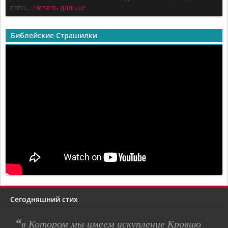
того,…
Читать дальше
Читать дальше
Библейские Страшилки
Сегодняшний стих
“
в Котором мы имеем искупление Кровию