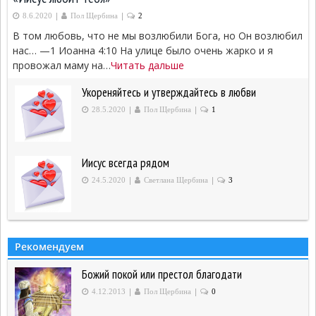
|
|
8.6.2020
Пол Щербина
2
В том любовь, что не мы возлюбили Бога, но Он возлюбил
нас… —1 Иоанна 4:10 На улице было очень жарко и я
провожал маму на…
Читать дальше
Укореняйтесь и утверждайтесь в любви
|
|
28.5.2020
Пол Щербина
1
Иисус всегда рядом
|
|
24.5.2020
Светлана Щербина
3
Рекомендуем
Божий покой или престол благодати
|
|
4.12.2013
Пол Щербина
0