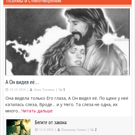
Псалмы и Стихотворения
А Он видел её…
|
|
24.10.2016
Анна Трещева
1
Она видела только Его глаза, А Он видел её. По щеке у неё
катилась слеза, Вроде… и у Него. Та слеза не одна, их
много…
Читать дальше
Бегите от закона
|
|
11.6.2016
Владимир Зимин
2