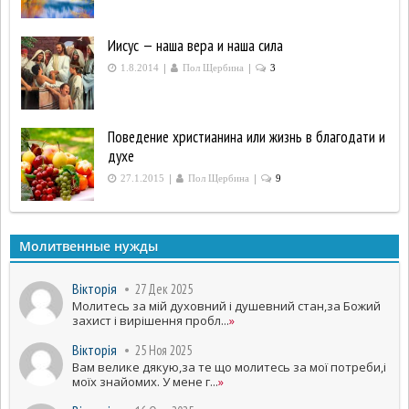
Иисус — наша вера и наша сила
|
|
1.8.2014
Пол Щербина
3
Поведение христианина или жизнь в благодати и
духе
|
|
27.1.2015
Пол Щербина
9
Молитвенные нужды
Вікторія
27 Дек 2025
Молитесь за мій духовний і душевний стан,за Божий
захист і вирішення пробл...
»
Вікторія
25 Ноя 2025
Вам велике дякую,за те що молитесь за мої потреби,і
моїх знайомих. У мене г...
»