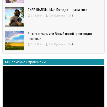
ЯХВЕ-ШАЛОМ: Мир Господа — наша сила
|
|
31.8.2014
Пол Щербина
5
Божья печаль или Божий покой производит
покаяние
|
|
21.6.2014
Пол Щербина
2
Библейские Страшилки