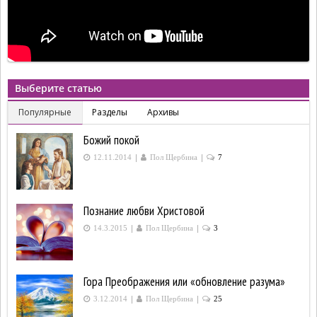
Выберите статью
Популярные
Разделы
Архивы
Божий покой
|
|
12.11.2014
Пол Щербина
7
Познание любви Христовой
|
|
14.3.2015
Пол Щербина
3
Гора Преображения или «обновление разума»
|
|
3.12.2014
Пол Щербина
25