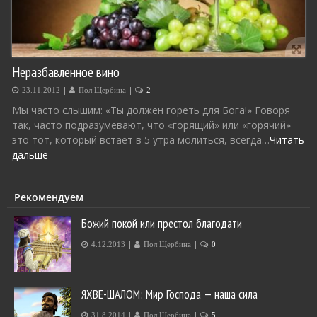
Неразбавленное вино
|
|
23.11.2012
Пол Щербина
2
Мы часто слышим: «Ты должен гореть для Бога!» Говоря
так, часто подразумевают, что «горящий» или «горячий»
это тот, который встает в 5 утра молиться, всегда…
Читать
дальше
Рекомендуем
Божий покой или престол благодати
|
|
4.12.2013
Пол Щербина
0
ЯХВЕ-ШАЛОМ: Мир Господа — наша сила
|
|
31.8.2014
Пол Щербина
5