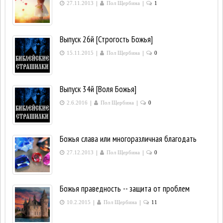
|
|
27.11.2013
Пол Щербина
1
Выпуск 26й [Строгость Божья]
|
|
15.11.2015
Пол Щербина
0
Выпуск 34й [Воля Божья]
|
|
2.6.2016
Пол Щербина
0
Божья слава или многоразличная благодать
|
|
27.12.2013
Пол Щербина
0
Божья праведность -- защита от проблем
|
|
10.2.2015
Пол Щербина
11