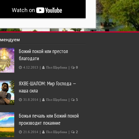
омендуем
Божий покой или престол
благодати
|
|
4.12.2013
Пол Щербина
0
ЯХВЕ-ШАЛОМ: Мир Господа —
наша сила
|
|
31.8.2014
Пол Щербина
5
Божья печаль или Божий покой
производит покаяние
|
|
21.6.2014
Пол Щербина
2