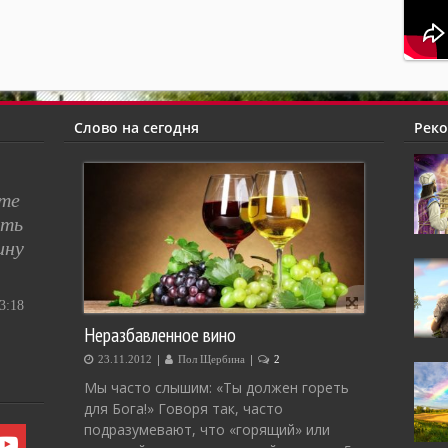
Слово на сегодня
Рек
сте
ять
ину
:18
Неразбавленное вино
|
|
23.11.2012
Пол Щербина
2
Мы часто слышим: «Ты должен гореть
для Бога!» Говоря так, часто
подразумевают, что «горящий» или