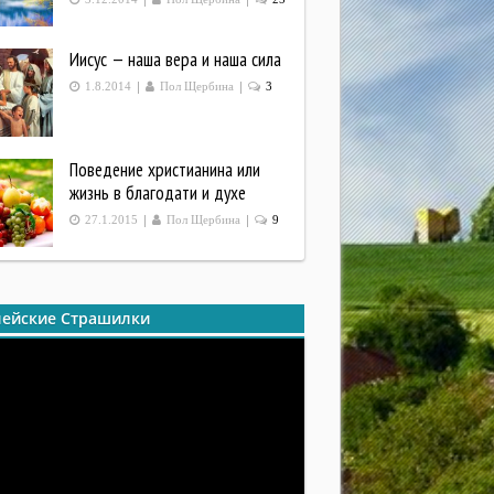
Иисус — наша вера и наша сила
|
|
1.8.2014
Пол Щербина
3
Поведение христианина или
жизнь в благодати и духе
|
|
27.1.2015
Пол Щербина
9
ейские Страшилки