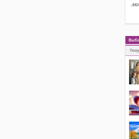
лю
Выбе
Поп