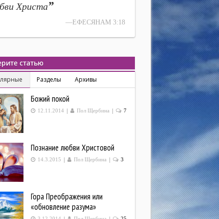
”
бви Христа
—ЕФЕСЯНАМ 3:18
рите статью
улярные
Разделы
Архивы
Божий покой
|
|
12.11.2014
Пол Щербина
7
Познание любви Христовой
|
|
14.3.2015
Пол Щербина
3
Гора Преображения или
«обновление разума»
|
|
3.12.2014
Пол Щербина
25