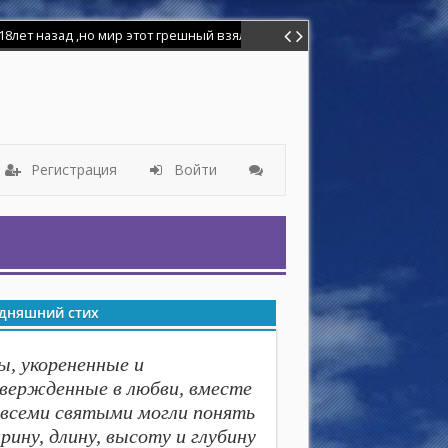
лет назад ,но мир этот грешный взял надо мной власть и я отошёл от
Регистрация
Войти
дняшний стих
ы, укорененные и
вержденные в любви, вместе
 всеми святыми могли понять
рину, длину, высоту и глубину