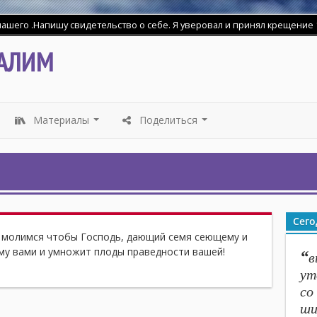
шего .Напишу свидетельство о себе. Я уверовал и принял крещение 18
АЛИМ
Материалы
Поделиться
...
...
Сего
 молимся чтобы Господь, дающий семя сеющему и
му вами и умножит плоды праведности вашей!
“
в
ут
со
ши