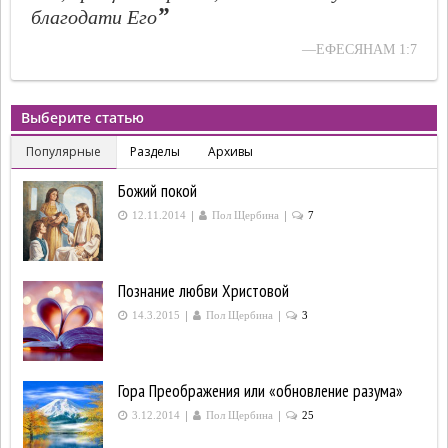
”
благодати Его
—ЕФЕСЯНАМ 1:7
Выберите статью
Популярные
Разделы
Архивы
Божий покой
|
|
12.11.2014
Пол Щербина
7
Познание любви Христовой
|
|
14.3.2015
Пол Щербина
3
Гора Преображения или «обновление разума»
|
|
3.12.2014
Пол Щербина
25