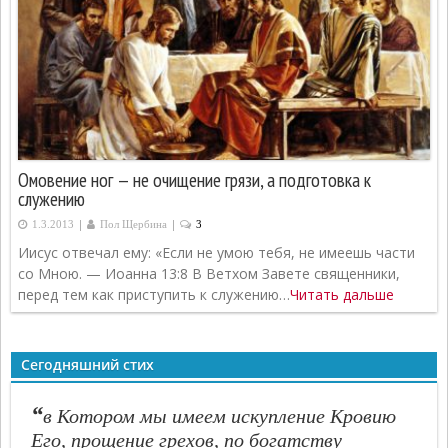
Омовение ног — не очищение грязи, а подготовка к
служению
|
|
1.3.2013
Пол Щербина
3
Иисус отвечал ему: «Если не умою тебя, не имеешь части
со Мною. — Иоанна 13:8 В Ветхом Завете священники,
перед тем как приступить к служению…
Читать дальше
Сегодняшний стих
“
в Котором мы имеем искупление Кровию
Его, прощение грехов, по богатству