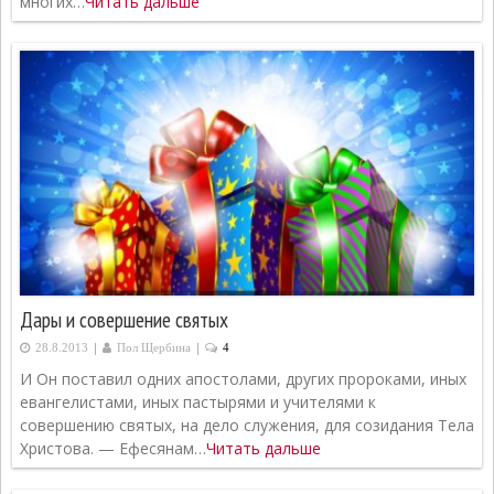
многих…
Читать дальше
Дары и совершение святых
|
|
28.8.2013
Пол Щербина
4
И Он поставил одних апостолами, других пророками, иных
евангелистами, иных пастырями и учителями к
совершению святых, на дело служения, для созидания Тела
Христова. — Ефесянам…
Читать дальше