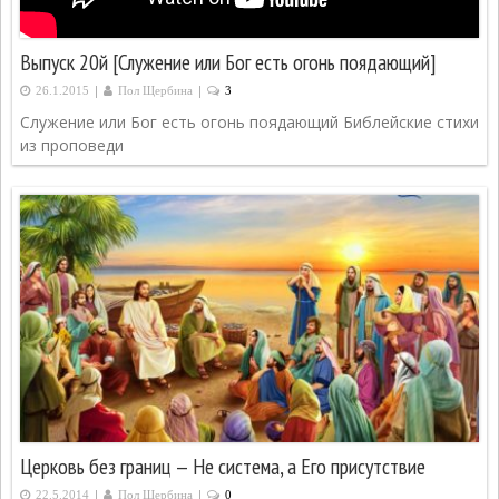
Выпуск 20й [Служение или Бог есть огонь поядающий]
|
|
26.1.2015
Пол Щербина
3
Служение или Бог есть огонь поядающий Библейские стихи
из проповеди
Церковь без границ — Не система, а Его присутствие
|
|
22.5.2014
Пол Щербина
0