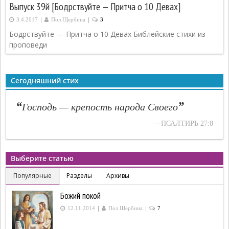
Выпуск 39й [Бодрствуйте — Притча о 10 Девах]
|
|
3.4.2017
Пол Щербина
3
Бодрствуйте — Притча о 10 Девах Библейские стихи из
проповеди
Сегодняшний стих
“
”
Господь — крепость народа Своего
—ПСАЛТИРЬ 27:8
Выберите статью
Популярные
Разделы
Архивы
Божий покой
|
|
12.11.2014
Пол Щербина
7