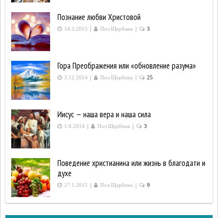
Познание любви Христовой
|
|
14.3.2015
Пол Щербина
3
Гора Преображения или «обновление разума»
|
|
3.12.2014
Пол Щербина
25
Иисус — наша вера и наша сила
|
|
1.8.2014
Пол Щербина
3
Поведение христианина или жизнь в благодати и
духе
|
|
27.1.2015
Пол Щербина
9