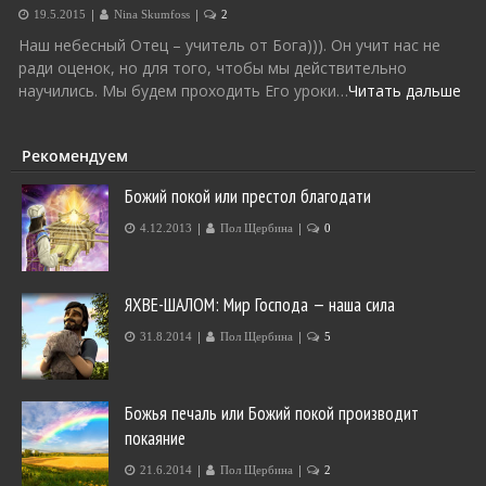
|
|
19.5.2015
Nina Skumfoss
2
Наш небесный Отец – учитель от Бога))). Он учит нас не
ради оценок, но для того, чтобы мы действительно
научились. Мы будем проходить Его уроки…
Читать дальше
Рекомендуем
Божий покой или престол благодати
|
|
4.12.2013
Пол Щербина
0
ЯХВЕ-ШАЛОМ: Мир Господа — наша сила
|
|
31.8.2014
Пол Щербина
5
Божья печаль или Божий покой производит
покаяние
|
|
21.6.2014
Пол Щербина
2