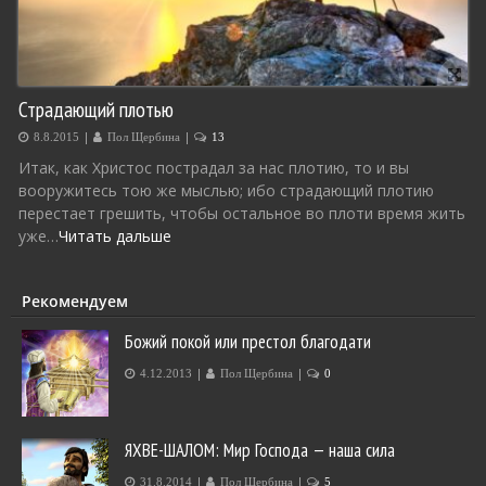
Страдающий плотью
|
|
8.8.2015
Пол Щербина
13
Итак, как Христос пострадал за нас плотию, то и вы
вооружитесь тою же мыслью; ибо страдающий плотию
перестает грешить, чтобы остальное во плоти время жить
уже…
Читать дальше
Рекомендуем
Божий покой или престол благодати
|
|
4.12.2013
Пол Щербина
0
ЯХВЕ-ШАЛОМ: Мир Господа — наша сила
|
|
31.8.2014
Пол Щербина
5