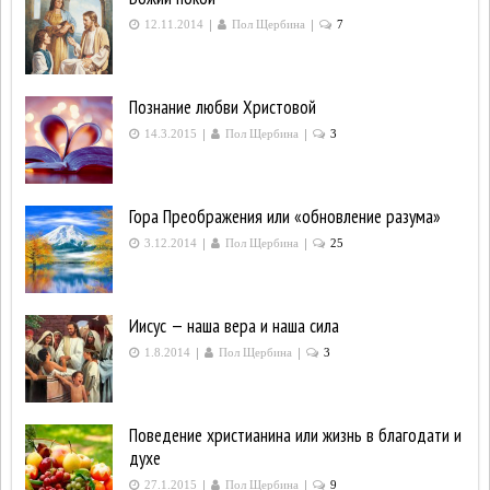
|
|
12.11.2014
Пол Щербина
7
Познание любви Христовой
|
|
14.3.2015
Пол Щербина
3
Гора Преображения или «обновление разума»
|
|
3.12.2014
Пол Щербина
25
Иисус — наша вера и наша сила
|
|
1.8.2014
Пол Щербина
3
Поведение христианина или жизнь в благодати и
духе
|
|
27.1.2015
Пол Щербина
9