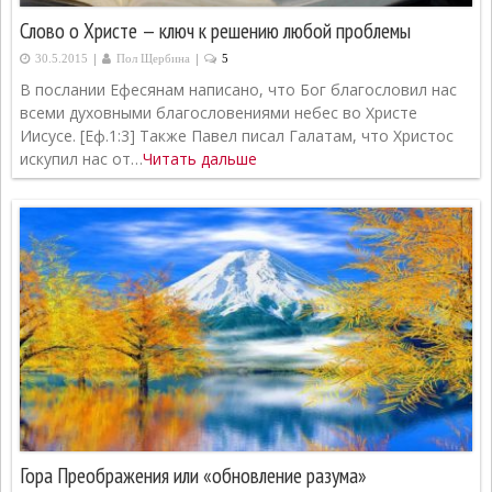
Слово о Христе — ключ к решению любой проблемы
|
|
30.5.2015
Пол Щербина
5
В послании Ефесянам написано, что Бог благословил нас
всеми духовными благословениями небес во Христе
Иисусе. [Еф.1:3] Также Павел писал Галатам, что Христос
искупил нас от…
Читать дальше
Гора Преображения или «обновление разума»