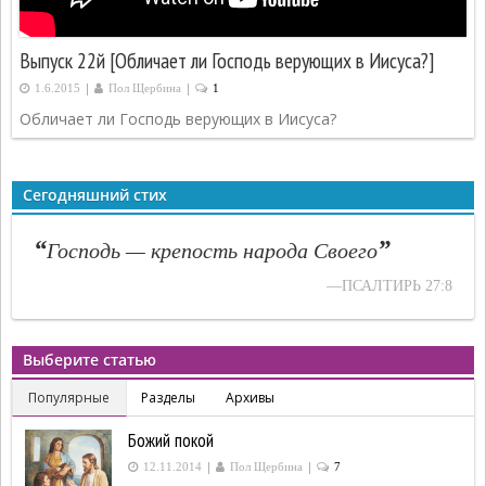
Выпуск 22й [Обличает ли Господь верующих в Иисуса?]
|
|
1.6.2015
Пол Щербина
1
Обличает ли Господь верующих в Иисуса?
Сегодняшний стих
“
”
Господь — крепость народа Своего
—ПСАЛТИРЬ 27:8
Выберите статью
Популярные
Разделы
Архивы
Божий покой
|
|
12.11.2014
Пол Щербина
7