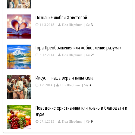
Познание любви Христовой
|
|
14.3.2015
Пол Щербина
3
Гора Преображения или «обновление разума»
|
|
3.12.2014
Пол Щербина
25
Иисус — наша вера и наша сила
|
|
1.8.2014
Пол Щербина
3
Поведение христианина или жизнь в благодати и
духе
|
|
27.1.2015
Пол Щербина
9