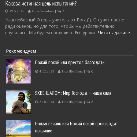
Какова истинная цель испытаний?
|
|
19.5.2015
Nina Skumfoss
2
Наш небесный Отец – учитель от Бога))). Он учит нас не
ради оценок, но для того, чтобы мы действительно
научились. Мы будем проходить Его уроки…
Читать дальше
Рекомендуем
Божий покой или престол благодати
|
|
4.12.2013
Пол Щербина
0
ЯХВЕ-ШАЛОМ: Мир Господа — наша сила
|
|
31.8.2014
Пол Щербина
5
Божья печаль или Божий покой производит
покаяние