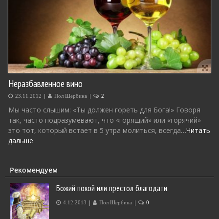
Неразбавленное вино
|
|
23.11.2012
Пол Щербина
2
Мы часто слышим: «Ты должен гореть для Бога!» Говоря
так, часто подразумевают, что «горящий» или «горячий»
это тот, который встает в 5 утра молиться, всегда…
Читать
дальше
Рекомендуем
Божий покой или престол благодати
|
|
4.12.2013
Пол Щербина
0