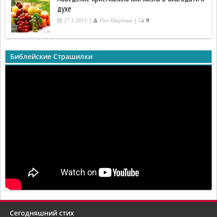
духе
|
|
27.1.2015
Пол Щербина
9
Библейские Страшилки
Сегодняшний стих