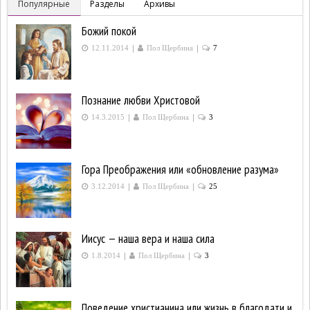
Популярные
Разделы
Архивы
Божий покой
|
|
12.11.2014
Пол Щербина
7
Познание любви Христовой
|
|
14.3.2015
Пол Щербина
3
Гора Преображения или «обновление разума»
|
|
3.12.2014
Пол Щербина
25
Иисус — наша вера и наша сила
|
|
1.8.2014
Пол Щербина
3
Поведение христианина или жизнь в благодати и