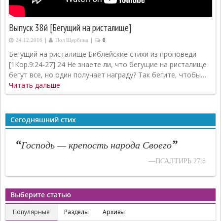
Выпуск 38й [Бегущий на ристалище]
|
|
24.12.2016
Пол Щербина
0
Бегущий на ристалище Библейские стихи из проповеди
[1Кор.9:24-27] 24 Не знаете ли, что бегущие на ристалище
бегут все, но один получает награду? Так бегите, чтобы…
Читать дальше
Сегодняшний стих
“
”
Господь — крепость народа Своего
—ПСАЛТИРЬ 27:8
Выберите статью
Популярные
Разделы
Архивы