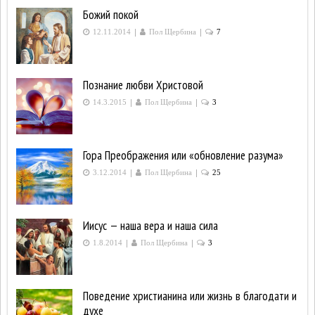
Божий покой
|
|
12.11.2014
Пол Щербина
7
Познание любви Христовой
|
|
14.3.2015
Пол Щербина
3
Гора Преображения или «обновление разума»
|
|
3.12.2014
Пол Щербина
25
Иисус — наша вера и наша сила
|
|
1.8.2014
Пол Щербина
3
Поведение христианина или жизнь в благодати и
духе