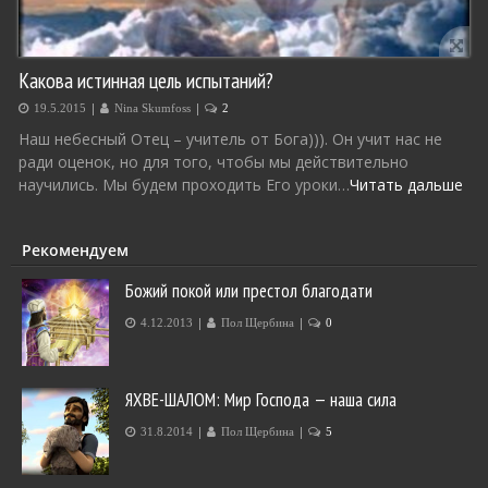
Какова истинная цель испытаний?
|
|
19.5.2015
Nina Skumfoss
2
Наш небесный Отец – учитель от Бога))). Он учит нас не
ради оценок, но для того, чтобы мы действительно
научились. Мы будем проходить Его уроки…
Читать дальше
Рекомендуем
Божий покой или престол благодати
|
|
4.12.2013
Пол Щербина
0
ЯХВЕ-ШАЛОМ: Мир Господа — наша сила
|
|
31.8.2014
Пол Щербина
5