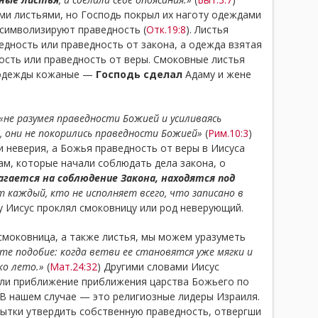
ми листьями, но Господь покрыл их наготу одеждами
 символизируют праведность (
Отк.19:8
). Листья
дность или праведность от закона, а одежда взятая
сть или праведность от веры. Смоковные листья
 одежды кожаные —
Господь сделал
Адаму и жене
«не разумея праведности Божией и усиливаясь
 они не покорились праведности Божией»
(
Рим.10:3
)
и неверия, а Божья праведность от веры в Иисуса
ам, которые начали соблюдать дела закона, о
агается на соблюдение Закона, находятся под
т каждый, кто не исполняет всего, что записано в
у Иисус проклял смоковницу или род неверующий.
смоковница, а также листья, мы можем уразуметь
е подобие: когда ветви ее становятся уже мягки и
ко лето.»
(
Мат.24:32
) Другими словами Иисус
али приближение приближения царства Божьего по
. В нашем случае — это религиозные лидеры Израиля.
ытки утвердить собственную праведность, отвергши