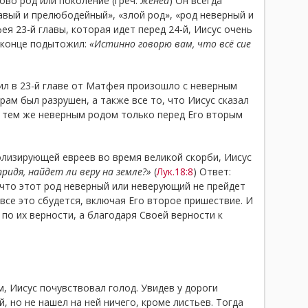
ово род или поколение (греч.
женеа
) Он всегда
авый и прелюбодейный», «злой род», «род неверный и
я 23-й главы, которая идет перед 24-й, Иисус очень
в конце подытожил:
«Истинно говорю вам, что всё сие
рил в 23-й главе от Матфея произошло с неверным
рам был разрушен, а также все то, что Иисус сказал
с тем же неверным родом только перед Его вторым
олизирующей евреев во время великой скорби, Иисус
придя, найдет ли веру на земле?»
(
Лук.18:8
) Ответ:
 что этот род неверный или неверующий не прейдет
 все это сбудется, включая Его второе пришествие. И
по их верности, а благодаря Своей верности к
, Иисус почувствовал голод. Увидев у дороги
, но не нашел на ней ничего, кроме листьев. Тогда