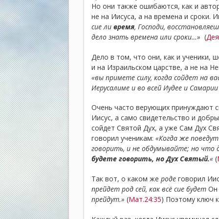
Но они также ошибаются, как и автор
не на Иисуса, а на времена и сроки. 
сие ли
время
, Господи, восстановляе
дело знать времена или сроки…»
(
Дея
Дело в том, что они, как и ученики,
и на Израильском царстве, а не на Не
«вы примете силу, когда сойдет на ва
Иерусалиме и во всей Иудее и Самарии
Очень часто верующих принуждают с
Иисус, а само свидетельство и добрые
сойдет Святой Дух, а уже Сам Дух Св
говорил ученикам:
«Когда же поведут 
говорить, и не обдумывайте; но что 
будете говорить, но Дух Святый.
«
(
Так вот, о каком же
роде
говорил Иису
прейдет род сей, как всё сие будет
Он
прейдут.»
(
Мат.24:35
) Поэтому ключ 