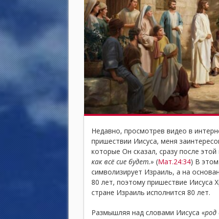
Недавно, просмотрев видео в интерн
пришествии Иисуса, меня заинтересов
которые Он сказал, сразу после этой
как всё сие будет.»
(
Мат.24:34
) В это
символизирует Израиль, а на основ
80 лет, поэтому пришествие Иисуса Х
стране Израиль исполнится 80 лет.
Размышляя над словами Иисуса «
род 