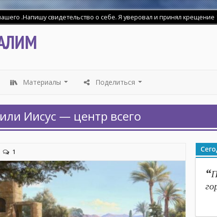
шего .Напишу свидетельство о себе. Я уверовал и принял крещение 18
АЛИМ
Материалы
Поделиться
...
...
или Иисус — центр всего
Сего
|
1
“
П
го