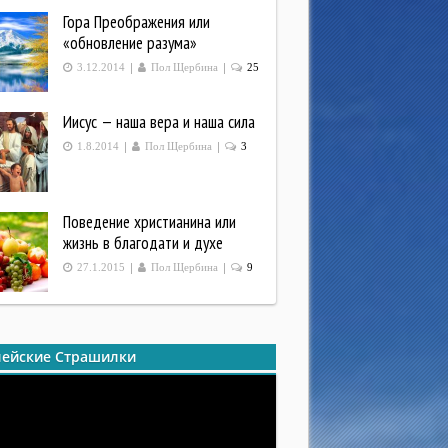
Гора Преображения или
«обновление разума»
|
|
3.12.2014
Пол Щербина
25
Иисус — наша вера и наша сила
|
|
1.8.2014
Пол Щербина
3
Поведение христианина или
жизнь в благодати и духе
|
|
27.1.2015
Пол Щербина
9
ейские Страшилки