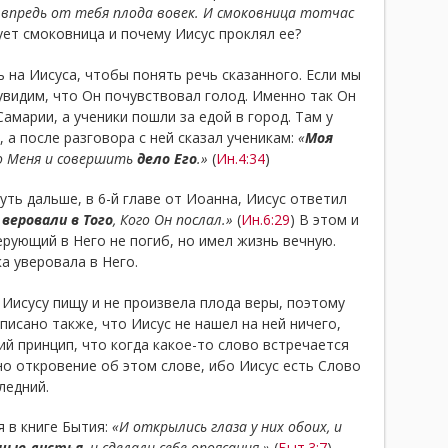
 впредь от тебя плода вовек. И смоковница тотчас
ует смоковница и почему Иисус проклял ее?
 на Иисуса, чтобы понять речь сказанного. Если мы
 увидим, что Он почувствовал голод. Именно так Он
Самарии, а ученики пошли за едой в город. Там у
 а после разговора с ней сказал ученикам:
«
Моя
о Меня и совершить
дело Его
.»
(
Ин.4:34
)
уть дальше, в 6-й главе от Иоанна, Иисус ответил
веровали в Того
, Кого Он послал.»
(
Ин.6:29
) В этом и
ерующий в Него не погиб, но имел жизнь вечную.
а уверовала в Него.
 Иисусу пищу и не произвела плода веры, поэтому
исано также, что Иисус не нашел на ней ничего,
кий принцип, что когда какое-то слово встречается
но откровение об этом слове, ибо Иисус есть Слово
ледний.
 в книге Бытия:
«И открылись глаза у них обоих, и
ные листья
, и сделали себе опоясания.»
(
Быт.3:7
)