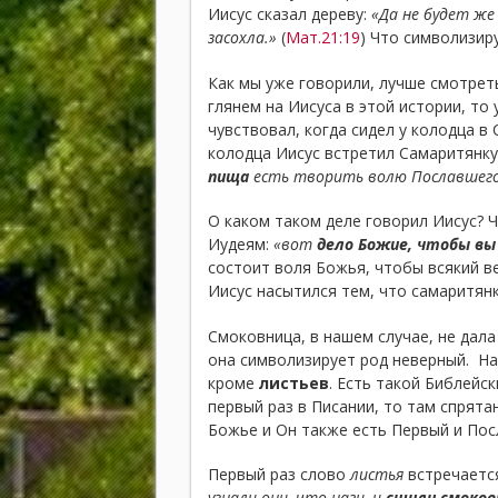
Иисус сказал дереву:
«Да не будет же
засохла.»
(
Мат.21:19
) Что символизир
Как мы уже говорили, лучше смотреть
глянем на Иисуса в этой истории, то
чувствовал, когда сидел у колодца в 
колодца Иисус встретил Самаритянку,
пища
есть творить волю Пославшег
О каком таком деле говорил Иисус? Ч
Иудеям:
«вот
дело Божие, чтобы вы 
состоит воля Божья, чтобы всякий в
Иисус насытился тем, что самаритянк
Смоковница, в нашем случае, не дала
она символизирует род неверный. Нап
кроме
листьев
. Есть такой Библейс
первый раз в Писании, то там спрята
Божье и Он также есть Первый и Пос
Первый раз слово
листья
встречается
узнали они, что наги, и
сшили смоков