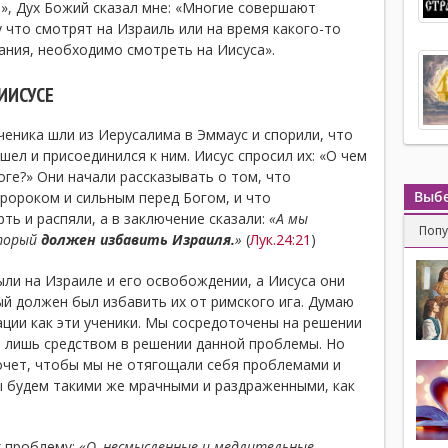
е», Дух Божий сказал мне: «Многие совершают
 что смотрят на Израиль или на время какого-то
ания, необходимо смотреть на Иисуса».
ИИСУСЕ
ученика шли из Иерусалима в Эммаус и спорили, что
шел и присоединился к ним. Иисус спросил их: «О чем
оге?» Они начали рассказывать о том, что
Выбе
ророком и сильным перед Богом, и что
ть и распяли, а в заключение сказали:
«А мы
Поп
оторый
должен избавить Израиля.
»
(
Лук.24:21
)
ыли на Израиле и его освобождении, а Иисуса они
ый должен был избавить их от римского ига. Думаю
ации как эти ученики. Мы сосредоточены на решении
я лишь средством в решении данной проблемы. Но
хочет, чтобы мы не отягощали себя проблемами и
ы будем такими же мрачными и раздраженными, как
х проблему:
«О, несмысленные и медлительные