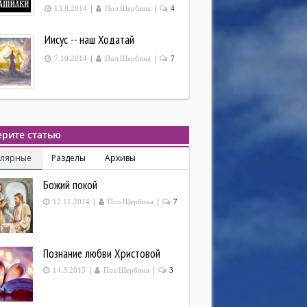
|
|
13.8.2014
Пол Щербина
4
Иисус -- наш Ходатай
|
|
7.10.2014
Пол Щербина
7
рите статью
улярные
Разделы
Архивы
Божий покой
|
|
12.11.2014
Пол Щербина
7
Познание любви Христовой
|
|
14.3.2015
Пол Щербина
3