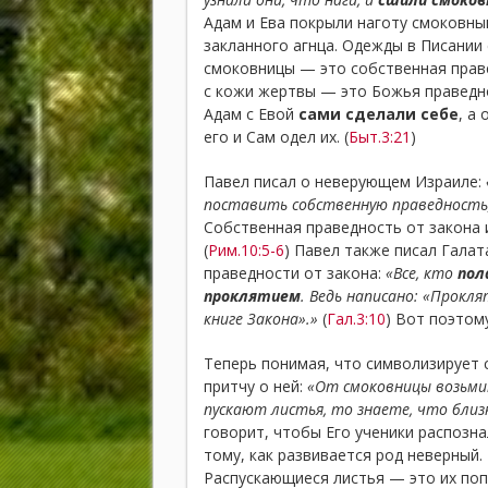
Адам и Ева покрыли наготу смоковны
закланного агнца. Одежды в Писании
смоковницы — это собственная праве
с кожи жертвы — это Божья праведно
Адам с Евой
сами сделали себе
, а
его и Сам одел их. (
Быт.3:21
)
Павел писал о неверующем Израиле:
поставить собственную праведность,
Собственная праведность от закона 
(
Рим.10:5-6
) Павел также писал Галат
праведности от закона:
«Все, кто
пол
проклятием
. Ведь написано: «Прокля
книге Закона».»
(
Гал.3:10
) Вот поэтом
Теперь понимая, что символизирует 
притчу о ней:
«От смоковницы возьмит
пускают листья, то знаете, что близ
говорит, чтобы Его ученики распозн
тому, как развивается род неверный
Распускающиеся листья — это их поп