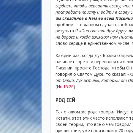
сердцем, чтобы веровать всему, что 
пострадать Христу и войти в славу С
им сказанное о Нем во всем Писании
проблем — в данном случае освобож
результат?
«Они сказали друг другу:
не
на дороге и когда изъяснял нам Писани
слово сердце в единственном числе, 
Каждый раз, когда Дух Божий открыва
начинает гореть и переполняться лю
Писании, просите Господа, чтобы Он 
говорил о Святом Духе, то сказал:
«К
от Отца, Дух истины, Который от О
(
Ин.15:26
)
РОД СЕЙ
Так о каком же роде говорил Иисус, к
Кстати, этот этих часто исползают т
своей теории, что все о чем говорил
пришествие, уже произошли в 70 году