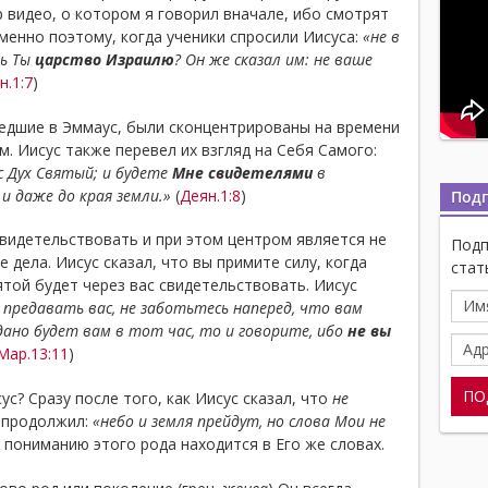
 видео, о котором я говорил вначале, ибо смотрят
Именно поэтому, когда ученики спросили Иисуса:
«не в
шь Ты
царство Израилю
? Он же сказал им: не ваше
н.1:7
)
 шедшие в Эммаус, были сконцентрированы на времени
м. Иисус также перевел их взгляд на Себя Самого:
с Дух Святый; и будете
Мне свидетелями
в
 и даже до края земли.»
(
Деян.1:8
)
Под
видетельствовать и при этом центром является не
Подп
 дела. Иисус сказал, что вы примите силу, когда
стат
ятой будет через вас свидетельствовать. Иисус
предавать вас, не заботьтесь наперед, что вам
дано будет вам в тот час, то и говорите, ибо
не вы
Мар.13:11
)
с? Сразу после того, как Иисус сказал, что
не
 продолжил:
«небо и земля прейдут, но слова Мои не
к пониманию этого рода находится в Его же словах.