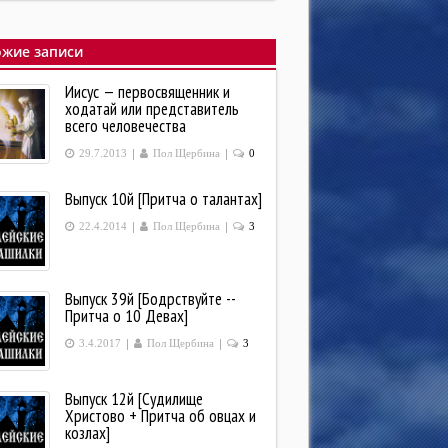
жие записи
Иисус — первосвященник и
ходатай или представитель
всего человечества
|
|
29.7.2013
Пол Щербина
0
Выпуск 10й [Притча о талантах]
|
|
22.4.2014
Пол Щербина
3
Выпуск 39й [Бодрствуйте --
Притча о 10 Девах]
|
|
3.4.2017
Пол Щербина
3
Выпуск 12й [Судилище
Христово + Притча об овцах и
козлах]