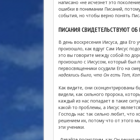
написано «не исчезнет это поколени
ошибки в понимании Писаний, потому
события, но чтобы верно понять Пис
ПИСАНИЯ СВИДЕТЕЛЬСТВУЮТ ОБ 
В день воскресения Иисуса, два Его 
произошло, как вдруг Сам Иисус подо
это вы говорите между собой по дор
произошло с Иисусом, который был п
первосвященники осудили Его на смер
надеялись было, что Он есть Тот, К
Как видите, они сконцентрированы б
видели, как сильного пророка, котор
каждый из нас попадает в такие ситу
какой-то проблемы, а Иисус являетс
Господь нас так сильно любит, что 
решением их, потому что от этого м
эти ученики.
Давайте посмотрим, как Он решил и