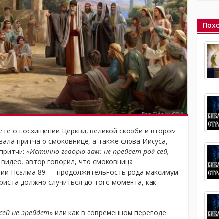
Похо
ете о восхищении Церкви, великой скорби и втором
ала притча о смоковнице, а также слова Иисуса,
 притчи:
«Истинно говорю вам: не прейдет род сей,
м видео, автор говорил, что смоковница
ании Псалма 89 — продолжительность рода максимум
риста должно случиться до того момента, как
сей не прейдет
» или как в современном переводе