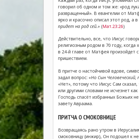
Каждый раз, когда Иисус упоминал сл
говорил об одном и том же: «род лук
развращенный». В евангелии от Матфе
ярко и красочно описал этот род, а 
придет на род сей.»
(
Мат.23:26
)
Действительно, все, что Иисус гово
религиозным родом в 70 году, когда х
в 24-й главе от Матфея произойдет 
пришествием.
В притче о настойчивой вдове, симв
задал вопрос:
«Но Сын Человеческий, 
«Нет», потому что Иисус Сам сказал,
или другими словами не исчезнет как
Господь спасёт избранных Божьих не 
завету Авраама.
ПРИТЧА О СМОКОВНИЦЕ
Возвращаясь рано утром в Иерусалим
смоковницу (инжир), Он подошел к ней