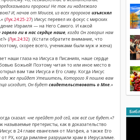
предсказывали пророки! Не так ли надлежало
вою? И, начав от Моисея, из всех пророков
изъяснял
.
«
(
Лук.24:25-27
) Иисус перевел их фокус с мирских
дение Израиля — на Него Самого. И какой
 горело ли в нас сердце наше
, когда Он говорил нам
е?»
(
Лук.24:32
) (Кстати обратите внимание, что
поэтому, скорее всего, учениками были муж и жена)
ет наши глаза на Иисуса в Писаниях, наше сердце
бовью Божьей! Поэтому читая то или иное место в
открыл вам там Иисуса и Его славу. Когда Иисус
огда же прийдет Утешитель, Которого Я пошлю вам
тца исходит, Он будет
свидетельствовать о Мне
.»
Библ
огда сказал: «
не прейдет род сей, как всё сие будет.
«?
ак называемые претеристы, как в доказательство
 Иисус в 24 главе евангелия от Матфея, а также Его
 от РХ, когда римляне разрушили храм в Иерусалиме.