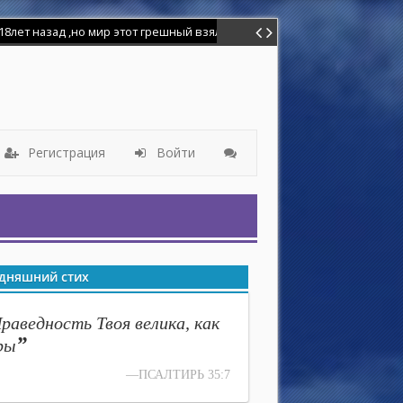
лет назад ,но мир этот грешный взял надо мной власть и я отошёл от
Регистрация
Войти
дняшний стих
раведность Твоя велика, как
”
ры
—ПСАЛТИРЬ 35:7