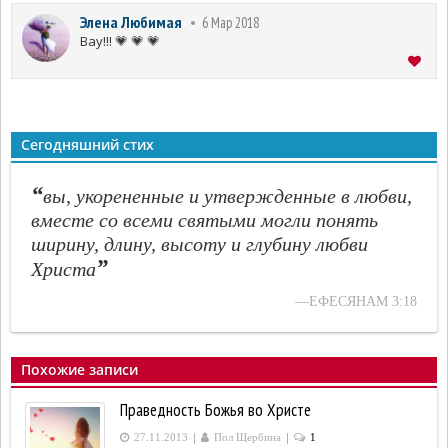
братьев, потому что Божья полнота живет в нас, а
Элена Любимая
6 Мар 2018
Бог есть любовь. 💗
Вау!!! 💗 💗 💗
А "Отец возлюбит", потому что написано "что
любовь Божия излилась в сердца наши Духом
Святым, данным нам." 💗
Сегодняшний стих
“
вы, укорененные и утвержденные в любви,
вместе со всеми святыми могли понять
ширину, длину, высоту и глубину любви
”
Христа
—ЕФЕСЯНАМ 3:18
Похожие записи
Праведность Божья во Христе
|
|
27.11.2013
Пол Щербина
1