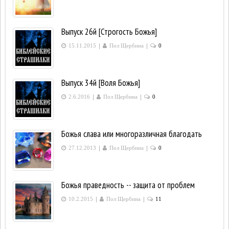
Выпуск 26й [Строгость Божья]
|
|
15.11.2015
Пол Щербина
0
Выпуск 34й [Воля Божья]
|
|
2.6.2016
Пол Щербина
0
Божья слава или многоразличная благодать
|
|
27.12.2013
Пол Щербина
0
Божья праведность -- защита от проблем
|
|
10.2.2015
Пол Щербина
11