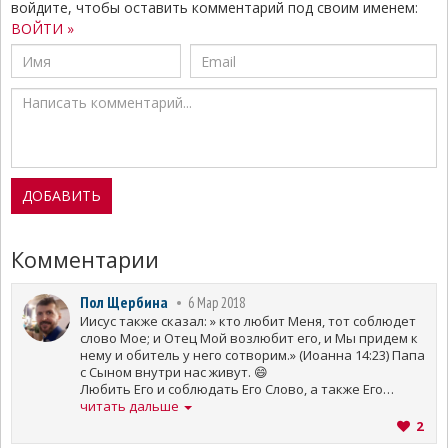
войдите, чтобы оставить комментарий под своим именем:
ВОЙТИ »
Комментарии
Пол Щербина
6 Мар 2018
Иисус также сказал: » кто любит Меня, тот соблюдет
слово Мое; и Отец Мой возлюбит его, и Мы придем к
нему и обитель у него сотворим.» (Иоанна 14:23) Папа
с Сыном внутри нас живут. 😄
Любить Его и соблюдать Его Слово, а также Его
заповеди есть ничто иное как верить в Него. Кто
читать дальше
верит в Иисуса — тот Бога любит ибо принимает
2
свидетельство Духа Святого. Верующий также любит