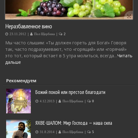
Неразбавленное вино
|
|
23.11.2012
Пол Щербина
2
Мы часто слышим: «Ты должен гореть для Бога!» Говоря
так, часто подразумевают, что «горящий» или «горячий»
это тот, который встает в 5 утра молиться, всегда…
Читать
дальше
Рекомендуем
Божий покой или престол благодати
|
|
4.12.2013
Пол Щербина
0
ЯХВЕ-ШАЛОМ: Мир Господа — наша сила
|
|
31.8.2014
Пол Щербина
5