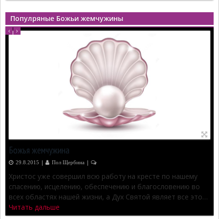
Популряные Божьи жемчужины
Божья жемчужина
|
|
29.8.2015
Пол Щербина
2
Христос уже совершил всю работу на кресте по нашему
спасению, исцелению, обеспечению и благословению во
всех областях нашей жизни, а Дух Святой являет все это…
Читать дальше