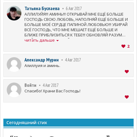
Татьяна Буслаева
6 Авг 2017
АЛЛИЛУЙЯ!!! АМИНЬ!!! ОТКРЫВАЙ МНЕ ЕЩЁ БОЛЬШЕ
ГОСПОДЬ СВОЮ ЛЮБОВЬ, НАПОЛНЯЙ ЕЩЁ БОЛЬШЕ И
БОЛЬШЕ МОЁ СЕРДЦЕ ПАПИНОЙ ЛЮБОВЬЮ!!! УБИРАЙ
ВСЁ ГОСПОДЬ, ЧТО МНЕ МЕШАЕТ ЕЩЁ БОЛЬШЕ И
БЛИЖЕ ПРИБЛИЗИТЬСЯ К ТЕБЕ!!! ОБНОВЛЯЙ РАЗУМ
МОЙ ДЛЯ СЛАВЫ ТВОЕЙ ГОСПОДЬ!!! СПАСИБО ВАМ ЗА
читать дальше
СЛОВО!!! БЛАГОСЛОВИ ВАС ГОСПОДЬ!!!
2
Александр Мурин
4 Авг 2017
Алиллуия и аминь.
Войти
4 Авг 2017
Спасибо! Храни Вас Господь!
Сегодняшний стих