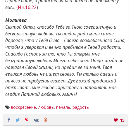
сердце ваше, и радости вашей никто не отнимет у
вас»
. (
Ин.16:22
)
Молитва
Святой Отец, спасибо Тебе за Твою совершенную и
бескорыстную любовь. Ты отдал ради меня самое
дорогое, что у Тебя было – Своего возлюбленного Сына,
чтобы я уверовал и вечно пребывал в Твоей радости.
Спасибо Господь за то, что Ты открыл мне
безграничную любовь Моего небесного Отца, когда не
пожалел Своей жизни, но предал ее за меня. Твоя
великая любовь не ищет своего. Ты только даешь и
ничего не требуешь взамен. Дух Божий продолжай
открывать мне любовь Христову и наполнять мое
сердце Папиной любовью. Аминь!
воскресение
,
любовь
,
печаль
,
радость
15