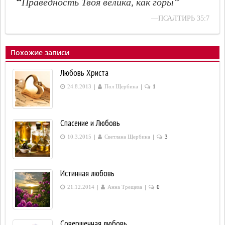
“
”
Праведность Твоя велика, как горы
—ПСАЛТИРЬ 35:7
Похожие записи
Любовь Христа
|
|
24.8.2013
Пол Щербина
1
Спасение и Любовь
|
|
10.3.2015
Светлана Щербина
3
Истинная любовь
|
|
21.12.2014
Анна Трещева
0
Совершенная любовь