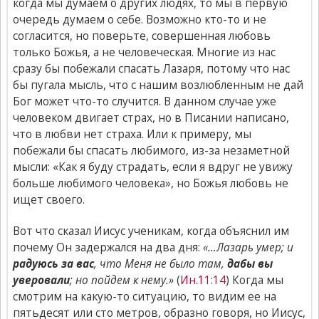
когда мы думаем о других людях, то мы в первую
очередь думаем о себе. Возможно кто-то и не
согласится, но поверьте, совершенная любовь
только Божья, а не человеческая. Многие из нас
сразу бы побежали спасать Лазаря, потому что нас
бы пугала мысль, что с нашим возлюбленным не дай
Бог может что-то случится. В данном случае уже
человеком двигает страх, но в Писании написано,
что в любви нет страха. Или к примеру, мы
побежали бы спасать любимого, из-за незаметной
мысли: «Как я буду страдать, если я вдруг не увижу
больше любимого человека», но Божья любовь не
ищет своего.
Вот что сказал Иисус ученикам, когда объяснил им
почему Он задержался на два дня:
«…Лазарь умер; и
радуюсь за вас
, что Меня не было там,
дабы вы
уверовали
; но пойдем к нему.»
(
Ин.11:14
) Когда мы
смотрим на какую-то ситуацию, то видим ее на
пятьдесят или сто метров, образно говоря, но Иисус,