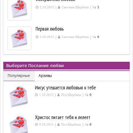
|
|
2.10.2015
Светлана Щербина
5
Первая любовь
|
|
5.10.2015
Светлана Щербина
0
Выберите Послание любви
Популярные
Архивы
Иисус утешается любовью к тебе
|
|
1.10.2015
Пол Щербина
0
Христос питает тебя и лелеет
|
|
9.10.2015
Пол Щербина
0