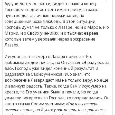
будучи Богом во плоти, видит начало и конец.
Господом не двигает сентиментализм, страхи,
чувство долга, личные переживания, но
совершенная Божья любовь. В этой ситуации
Господь думал не только о Лазаре, но и о Марфе, и о
Марии, и о Своих учениках, и о тысячах евреев,
которые затем уверовали через воскресение
Лазаря.
Иисус знал, что смерть Лазаря принесет Его
любимым людям печаль, но Он сказал: «Я радуюсь за
вас». Господь уже видел конечный результат и
радовался за Своих учеников, ибо знал, что
воскресение Лазаря даст им не только веру, но еще
и великую радость. Также, когда Сам Иисус умер на
кресте, то Его ученики были в печали, но когда
увидели воскресшего Господа, то возрадовались. Он
как-то сказал Своим ученикам:
«Так и вы теперь
имеете печаль; но Я увижу вас опять, и возрадуется