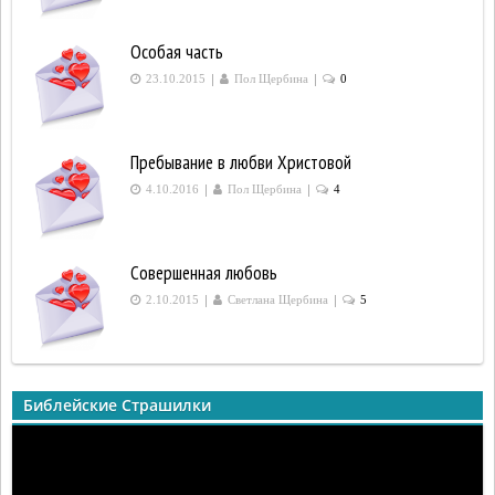
Особая часть
|
|
23.10.2015
Пол Щербина
0
Пребывание в любви Христовой
|
|
4.10.2016
Пол Щербина
4
Совершенная любовь
|
|
2.10.2015
Светлана Щербина
5
Библейские Страшилки