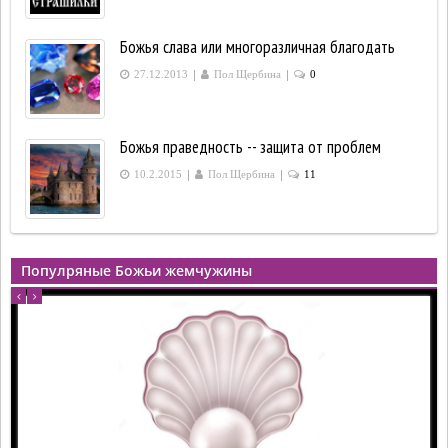
Божья слава или многоразличная благодать
|
|
27.12.2013
Пол Щербина
0
Божья праведность -- защита от проблем
|
|
10.2.2015
Пол Щербина
11
Популряные Божьи жемчужины