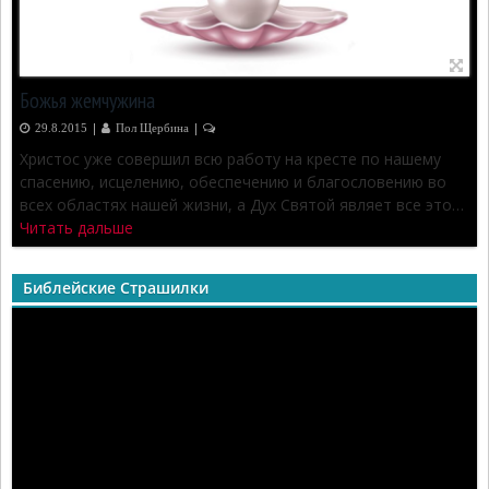
Божья жемчужина
|
|
29.8.2015
Пол Щербина
2
Христос уже совершил всю работу на кресте по нашему
спасению, исцелению, обеспечению и благословению во
всех областях нашей жизни, а Дух Святой являет все это…
Читать дальше
Библейские Страшилки