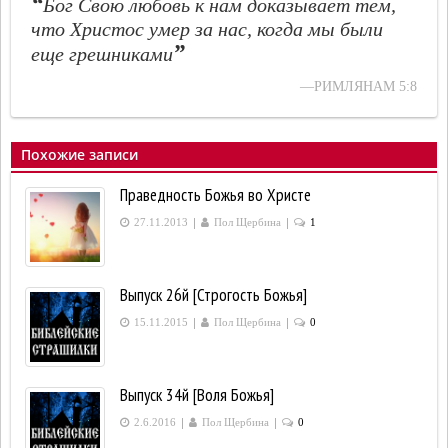
“
Бог Свою любовь к нам доказывает тем,
что Христос умер за нас, когда мы были
”
еще грешниками
—РИМЛЯНАМ 5:8
Похожие записи
Праведность Божья во Христе
|
|
27.11.2013
Пол Щербина
1
Выпуск 26й [Строгость Божья]
|
|
15.11.2015
Пол Щербина
0
Выпуск 34й [Воля Божья]
|
|
2.6.2016
Пол Щербина
0