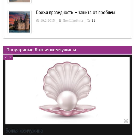
Божья праведность -- защита от проблем
|
|
10.2.2015
Пол Щербина
11
Популряные Божьи жемчужины
Божья жемчужина
Божья жемчужина