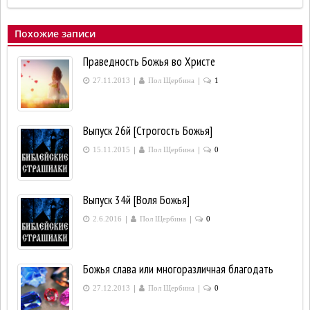
Похожие записи
Праведность Божья во Христе
|
|
27.11.2013
Пол Щербина
1
Выпуск 26й [Строгость Божья]
|
|
15.11.2015
Пол Щербина
0
Выпуск 34й [Воля Божья]
|
|
2.6.2016
Пол Щербина
0
Божья слава или многоразличная благодать
|
|
27.12.2013
Пол Щербина
0