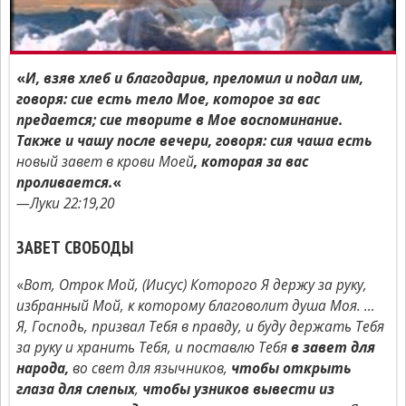
«
И, взяв хлеб и благодарив, преломил и подал им,
говоря: сие есть тело Мое, которое за вас
предается; сие творите в Мое воспоминание.
Также и чашу после вечери, говоря: сия чаша есть
новый завет в крови Моей
, которая за вас
проливается.
«
—Луки 22:19,20
ЗАВЕТ СВОБОДЫ
«
Вот, Отрок Мой, (Иисус) Которого Я держу за руку,
избранный Мой, к которому благоволит душа Моя. …
Я, Господь, призвал Тебя в правду, и буду держать Тебя
за руку и хранить Тебя, и поставлю Тебя
в завет для
народа,
во свет для язычников,
чтобы открыть
глаза для слепых
,
чтобы узников вывести из