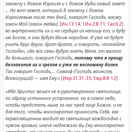
заключу с домом Израиля и с домом Иуды новый завет
… Но вот завет, который Я заключу с домом
Израилевым после тех дней, говорит Господь: вложу
закон Мой (закон любви)
. [
Ин.13:14
;
1Ин.2:8-11
;
Гал.6:2
]
во внутренность их и на сердцах их напишу его, и буду
им Богом, а они будут Моим народом. И уже не будут
учить друг друга, брат брата, и говорить: «познайте
Господа», ибо все сами будут знать Меня, от малого
до большого, говорит Господь,
потому что я прощу
беззакония их и грехов и уже не воспомяну более
.
Так говорит Господь,… Саваоф (Господь воинств,
Всемогущий) — имя Ему
.» [
Иер.31:31-35
;
Евр.8:8-12
]
«
Ибо Христос вошел не в рукотворенное святилище,
по образу истинного устроенное, но в самое небо,
чтобы предстать ныне за нас пред лице Божие, и не
для того, чтобы многократно приносить Себя, как
первосвященник входит во святилище каждогодно с
чужою кровью; иначе надлежало бы Ему многократно