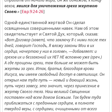
страдать от начала мира; Он же однажды, к концу
веков,
явился для уничтожения греха жертвою
Своею
.» [
Евр.9:24-26
]
Одной-единственной жертвой Он сделал
освященных совершенными навек. Нам об этом
свидетельствует и Святой Дух, который, сказав:
«
Вот Договор (завет), что заключу Я с ними после тех
дней, говорит Господь, Я вложу законы Мои в их
сердца, начертаю у них в голове», —добавляет: и
грехов их и беззаконий их НЕТ НЕ вспомню уже (греч.)
А где прощены грехи, там больше не может быть
жертвы за грех. Итак, братья, благодаря крови
Иисуса, мы имеем свободный доступ в святилище. Он
открыл нам туда путь — новый и дающий жизнь,
путь через завесу, это значит, через принесение в
жертву Своего тела. Наш великий Священник
поставлен над всем домом Божьим. Так будем туда
приближаться с преданным сердцем, в полноте
твердой веры, с сердцами, очищенными от всего