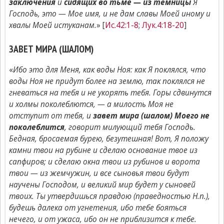
заключения
и
сидящих во тьме — из темницы
Я
Господь, это — Мое имя, и не дам славы Моей иному и
хвалы Моей истуканам.
» [
Ис.42:1-8
;
Лук.4:18-20
]
ЗАВЕТ МИРА (ШАЛОМ)
«
Ибо это для Меня, как воды Ноя: как Я поклялся, что
воды Ноя не придут более на землю, так поклялся не
гневаться на тебя и не укорять тебя. Горы сдвинутся
и холмы поколеблются, — а милость Моя не
отступит от тебя, и
завет мира (шалом) Моего не
поколеблится
, говорит милующий тебя Господь.
Бедная, бросаемая бурею, безутешная! Вот, Я положу
камни твои на рубине и сделаю основание твое из
сапфиров; и сделаю окна твои из рубинов и ворота
твои — из жемчужин, и все сыновья твои будут
научены Господом, и великий мир будет у сыновей
твоих. Ты утвердишься правдою (праведностью Н.п.),
будешь далека от угнетения, ибо тебе бояться
нечего, и от ужаса, ибо он не приблизится к тебе.