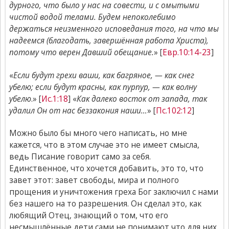
дурного, что было у нас на совести, и с омытыми
чистой водой телами. Будем непоколебимо
держаться неизменного исповедания того, на что мы
надеемся (благодать, завершённая работа Христа),
потому что верен Давший обещание.
» [
Евр.10:14-23
]
«
Если будут грехи ваши, как багряное, — как снег
убелю; если будут красны, как пурпур, — как волну
убелю
.» [
Ис.1:18
] «
Как далеко восток от запада, так
удалил Он от нас беззакония наши…
» [
Пс.102:12
]
Можно было бы много чего написать, но мне
кажется, что в этом случае это не имеет смысла,
ведь Писание говорит само за себя.
Единственное, что хочется добавить, это то, что
завет этот: завет свободы, мира и полного
прощения и уничтожения греха Бог заключил с нами
без нашего на то разрешения. Он сделал это, как
любящий Отец, знающий о том, что его
несмышлённые дети сами не понимают что для них