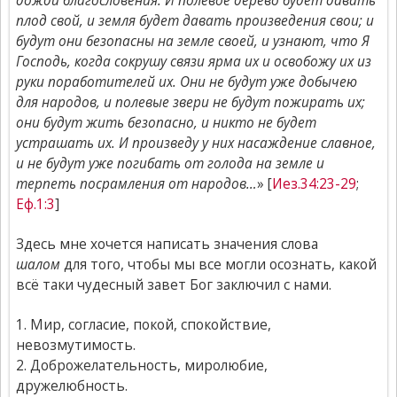
дожди благословения. И полевое дерево будет давать
плод свой, и земля будет давать произведения свои; и
будут они безопасны на земле своей, и узнают, что Я
Господь, когда сокрушу связи ярма их и освобожу их из
руки поработителей их. Они не будут уже добычею
для народов, и полевые звери не будут пожирать их;
они будут жить безопасно, и никто не будет
устрашать их. И произведу у них насаждение славное,
и не будут уже погибать от голода на земле и
терпеть посрамления от народов…
» [
Иез.34:23-29
;
Еф.1:3
]
Здесь мне хочется написать значения слова
шалом
для того, чтобы мы все могли осознать, какой
всё таки чудесный завет Бог заключил с нами.
1. Мир, согласие, покой, спокойствие,
невозмутимость.
2. Доброжелательность, миролюбие,
дружелюбность.