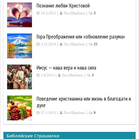
Познание любви Христовой
|
|
14.3.2015
Пол Щербина
3
Гора Преображения или «обновление разума»
|
|
3.12.2014
Пол Щербина
25
Иисус — наша вера и наша сила
|
|
1.8.2014
Пол Щербина
3
Поведение христианина или жизнь в благодати и
духе
|
|
27.1.2015
Пол Щербина
9
Библейские Страшилки