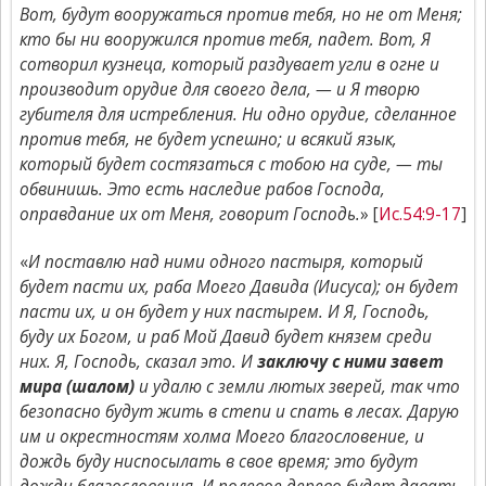
Вот, будут вооружаться против тебя, но не от Меня;
кто бы ни вооружился против тебя, падет. Вот, Я
сотворил кузнеца, который раздувает угли в огне и
производит орудие для своего дела, — и Я творю
губителя для истребления. Ни одно орудие, сделанное
против тебя, не будет успешно; и всякий язык,
который будет состязаться с тобою на суде, — ты
обвинишь. Это есть наследие рабов Господа,
оправдание их от Меня, говорит Господь.
» [
Ис.54:9-17
]
«
И поставлю над ними одного пастыря, который
будет пасти их, раба Моего Давида (Иисуса); он будет
пасти их, и он будет у них пастырем. И Я, Господь,
буду их Богом, и раб Мой Давид будет князем среди
них. Я, Господь, сказал это. И
заключу с ними завет
мира (шалом)
и удалю с земли лютых зверей, так что
безопасно будут жить в степи и спать в лесах. Дарую
им и окрестностям холма Моего благословение, и
дождь буду ниспосылать в свое время; это будут