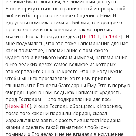
великие благословения, безлимитный доступ в
Божье присутствие неограниченной и прекрасной
любви и беспрепятственное общение с Ним. И
вдруг я вспомнила стихи из Библии, говорящие о
прославлении и поклонении и так же призыв
хвалить Его за Его чудные дела [
Пс.116:1
;
Пс.134:3
]. И
мне подумалось, что это тоже напоминание для нас,
как и причастие, напоминание о том какого
чудесного и великого Бога мы имеем, напоминание
о Его великих делах, самое великое из которых —
это жертва Его Сына на кресте. Это не Богу нужно,
чтобы мы Его прославляли, хотя Ему приятно
слышать что Его дети благодарны Ему. Это в первую
очередь нужно нам, ведь как написано: «радость
пред Господом — это подкрепление для вас»
[
Неем.8:10
]. И ещё Господь обращаясь к Израилю,
после того как они перешли Иордан, сказал
израильтянам взять с расступившегося Иордана
камни и сделать такой памятник, чтобы они
помнили о Его делах и не не впадали в искушение