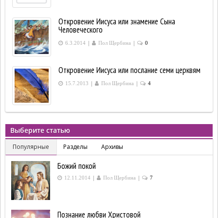
Откровение Иисуса или знамение Сына
Человеческого
|
|
6.3.2014
Пол Щербина
0
Откровение Иисуса или послание семи церквям
|
|
15.7.2013
Пол Щербина
4
Выберите статью
Популярные
Разделы
Архивы
Божий покой
|
|
12.11.2014
Пол Щербина
7
Познание любви Христовой