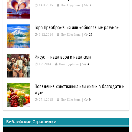
|
|
14.3.2015
Пол Щербина
3
Гора Преображения или «обновление разума»
|
|
3.12.2014
Пол Щербина
25
Иисус — наша вера и наша сила
|
|
1.8.2014
Пол Щербина
3
Поведение христианина или жизнь в благодати и
духе
|
|
27.1.2015
Пол Щербина
9
Библейские Страшилки