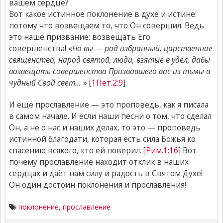
вашем сердце?
Вот какое истинное поклонение в духе и истине:
потому что возвещаем то, что Он совершил. Ведь
это наше призвание: возвещать Его
совершенства! «
Но вы — род избранный, царственное
священство, народ святой, люди, взятые в удел, дабы
возвещать совершенства Призвавшего вас из тьмы в
чудный Свой свет…
» [
1Пет.2:9
].
И ещё прославление — это проповедь, как я писала
в самом начале. И если наши песни о том, что сделал
Он, а не о нас и наших делах, то это — проповедь
истинной благодати, которая есть сила Божья ко
спасению всякого, кто ей поверил. [
Рим.1:16
] Вот
почему прославление находит отклик в наших
сердцах и даёт нам силу и радость в Святом Духе!
Он один достоин поклонения и прославления!
поклонение
,
прославление