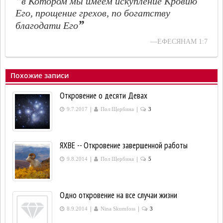
“
в Котором мы имеем искупление Кровию
Его, прощение грехов, по богатству
”
благодати Его
—ЕФЕСЯНАМ 1:7
Похожие записи
Откровение о десяти Девах
|
|
9.7.2017
Пол Щербина
3
ЯХВЕ -- Откровение завершенной работы
|
|
9.8.2014
Пол Щербина
5
Одно откровение на все случаи жизни
|
|
8.9.2014
Nina Skumfoss
3