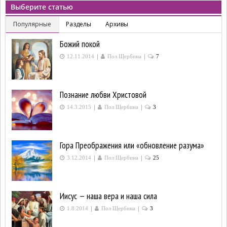
Выберите статью
Популярные
Разделы
Архивы
Божий покой
|
|
12.11.2014
Пол Щербина
7
Познание любви Христовой
|
|
14.3.2015
Пол Щербина
3
Гора Преображения или «обновление разума»
|
|
3.12.2014
Пол Щербина
25
Иисус — наша вера и наша сила
|
|
1.8.2014
Пол Щербина
3