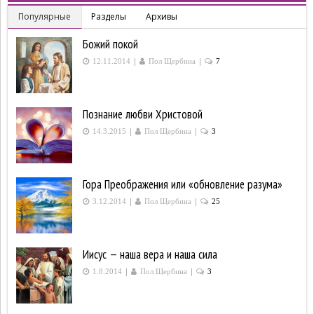
Популярные
Разделы
Архивы
Божий покой
|
|
12.11.2014
Пол Щербина
7
Познание любви Христовой
|
|
14.3.2015
Пол Щербина
3
Гора Преображения или «обновление разума»
|
|
3.12.2014
Пол Щербина
25
Иисус — наша вера и наша сила
|
|
1.8.2014
Пол Щербина
3