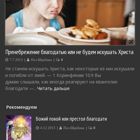
Пренебрежение благодатью или не будем искушать Христа
|
|
7.7.2013
Пол Щербина
4
Не станем искушать Христа, как некоторые из них искушали
и погибли от змей. — 1 Коринфянам 10:9 Вы
думаю слышали, как иногда реагируют на евангелие
благодати —…
Читать дальше
Рекомендуем
Божий покой или престол благодати
|
|
4.12.2013
Пол Щербина
0