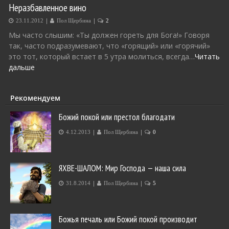
Неразбавленное вино
|
|
23.11.2012
Пол Щербина
2
Мы часто слышим: «Ты должен гореть для Бога!» Говоря
так, часто подразумевают, что «горящий» или «горячий»
это тот, который встает в 5 утра молиться, всегда…
Читать
дальше
Рекомендуем
Божий покой или престол благодати
|
|
4.12.2013
Пол Щербина
0
ЯХВЕ-ШАЛОМ: Мир Господа — наша сила
|
|
31.8.2014
Пол Щербина
5
Божья печаль или Божий покой производит