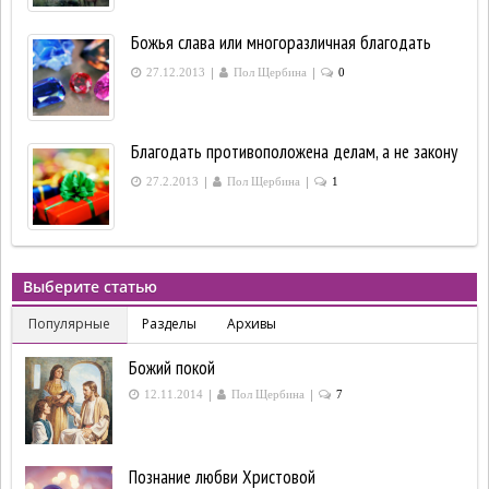
Божья слава или многоразличная благодать
|
|
27.12.2013
Пол Щербина
0
Благодать противоположена делам, а не закону
|
|
27.2.2013
Пол Щербина
1
Выберите статью
Популярные
Разделы
Архивы
Божий покой
|
|
12.11.2014
Пол Щербина
7
Познание любви Христовой