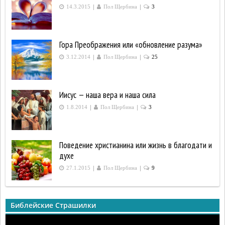
|
|
14.3.2015
Пол Щербина
3
Гора Преображения или «обновление разума»
|
|
3.12.2014
Пол Щербина
25
Иисус — наша вера и наша сила
|
|
1.8.2014
Пол Щербина
3
Поведение христианина или жизнь в благодати и
духе
|
|
27.1.2015
Пол Щербина
9
Библейские Страшилки