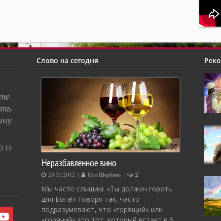
Слово на сегодня
Рек
сте
ять
ину
:18
Неразбавленное вино
|
|
23.11.2012
Пол Щербина
2
Мы часто слышим: «Ты должен гореть
для Бога!» Говоря так, часто
подразумевают, что «горящий» или
«горячий» это тот, который встает в 5