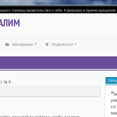
АЛИМ
Материалы
Поделиться
...
...
Сего
|
0
“
в
ут
со
ши
 сайте, пожалуйста войдите, чтобы оставить