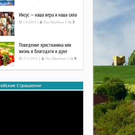
Иисус — наша вера и наша сила
|
|
1.8.2014
Пол Щербина
3
Поведение христианина или
жизнь в благодати и духе
|
|
27.1.2015
Пол Щербина
9
ейские Страшилки