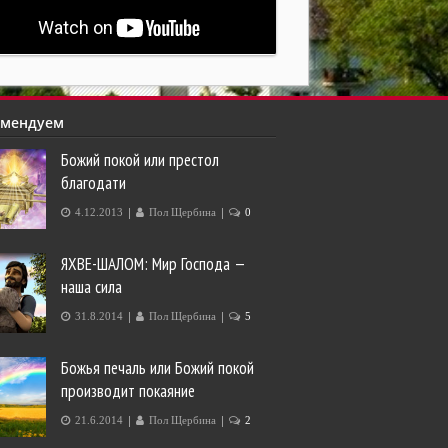
омендуем
Божий покой или престол
благодати
|
|
4.12.2013
Пол Щербина
0
ЯХВЕ-ШАЛОМ: Мир Господа —
наша сила
|
|
31.8.2014
Пол Щербина
5
Божья печаль или Божий покой
производит покаяние
|
|
21.6.2014
Пол Щербина
2