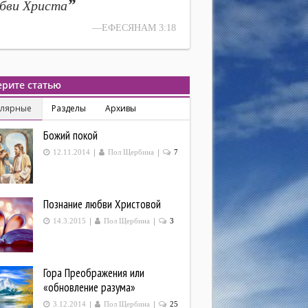
”
бви Христа
—ЕФЕСЯНАМ 3:18
рите статью
улярные
Разделы
Архивы
Божий покой
|
|
12.11.2014
Пол Щербина
7
Познание любви Христовой
|
|
14.3.2015
Пол Щербина
3
Гора Преображения или
«обновление разума»
|
|
3.12.2014
Пол Щербина
25