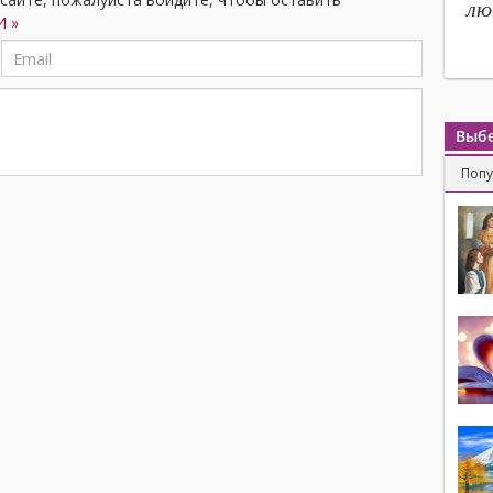
лю
 »
Выбе
Поп