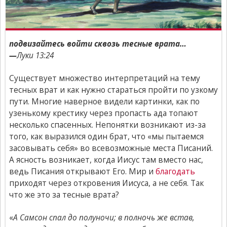
подвизайтесь войти сквозь тесные врата…
—
Луки 13:24
Существует множество интерпретаций на тему
тесных врат и как нужно стараться пройти по узкому
пути. Многие наверное видели картинки, как по
узенькому крестику через пропасть ада топают
несколько спасенных. Непонятки возникают из-за
того, как выразился один брат, что «мы пытаемся
засовывать себя» во всевозможные места Писаний.
А ясность возникает, когда Иисус там вместо нас,
ведь Писания открывают Его. Мир и
благодать
приходят через откровения Иисуса, а не себя. Так
что же это за тесные врата?
«
А Самсон спал до полуночи; в полночь же встав,