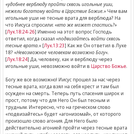
«
удобнее верблюду пройти сквозь игольные уши,
нежели богатому войти в Царствие Божие.
» Чем вам
игольные уши не тесные врата для верблюда? На
что Иисуса спросили: «
кто же может спастись?
»
[
Лук.18:24-26
] Именно на этот вопрос Господь
ответил, когда сказал «
подвизайтесь войти сквозь
тесные врата.
» [
Лук.13:23
] Как же Он ответил в Луке
18? «
Невозможное человекам возможно Богу
«.
[
Лук.18:24
] Да, человеку, как и верблюду через
игольные уши, невозможно войти в
Царство Божье
.
Богу же все возможно! Иисус прошел за нас через
тесные врата, когда взял на себя крест и там был
осужден на смерть. Теперь путь спасения широк и
прост, потому что для Него Он был тесным и
трудным. Интересно, что на греческом слово
«подвизайтесь» будет «агонизомай», от которого
произошло слово агония. Для Него было
действительно агонией пройти через тесные врата