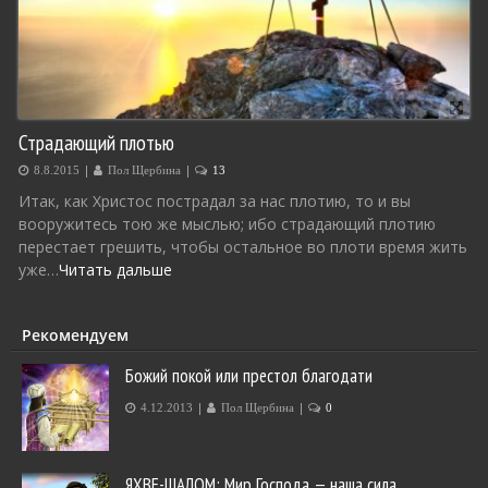
Страдающий плотью
|
|
8.8.2015
Пол Щербина
13
Итак, как Христос пострадал за нас плотию, то и вы
вооружитесь тою же мыслью; ибо страдающий плотию
перестает грешить, чтобы остальное во плоти время жить
уже…
Читать дальше
Рекомендуем
Божий покой или престол благодати
|
|
4.12.2013
Пол Щербина
0
ЯХВЕ-ШАЛОМ: Мир Господа — наша сила