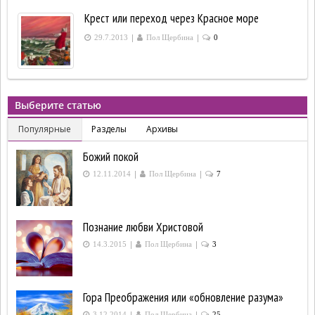
Крест или переход через Красное море
|
|
29.7.2013
Пол Щербина
0
Выберите статью
Популярные
Разделы
Архивы
Божий покой
|
|
12.11.2014
Пол Щербина
7
Познание любви Христовой
|
|
14.3.2015
Пол Щербина
3
Гора Преображения или «обновление разума»
|
|
3.12.2014
Пол Щербина
25