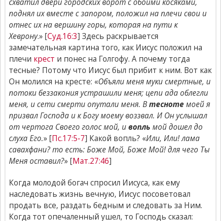
схватил двери городских ворот с обоими косяками,
поднял их вместе с запором, положил на плечи свои и
отнес их на вершину горы, которая на пути к
Хеврону
.» [
Суд.16:3
] Здесь раскрывается
замечательная картина того, как Иисус положил на
плечи
крест
и понес на Голгофу. А почему тогда
тесные? Потому что Иисус был прибит к ним. Вот как
Он молился на кресте: «
Объяли меня муки смертные, и
потоки беззакония устрашили меня; цепи ада облегли
меня, и сети смерти опутали меня. В
тесноте
моей я
призвал Господа и к Богу моему воззвал. И Он услышал
от чертога Своего голос мой, и
вопль
мой дошел до
слуха Его.
» [
Пс.17:5-7
] Какой вопль? «
Или, Или! лама
савахфани? то есть: Боже Мой, Боже Мой! для чего Ты
Меня оставил?
» [
Мат.27:46
]
Когда молодой богач спросил Иисуса, как ему
наследовать жизнь вечную, Иисус посоветовал
продать все, раздать бедным и следовать за Ним.
Когда тот опечаленный ушел, то Господь сказал: