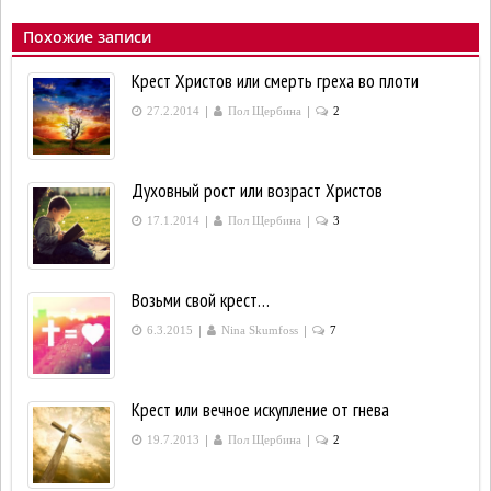
Похожие записи
Крест Христов или смерть греха во плоти
|
|
27.2.2014
Пол Щербина
2
Духовный рост или возраст Христов
|
|
17.1.2014
Пол Щербина
3
Возьми свой крест…
|
|
6.3.2015
Nina Skumfoss
7
Крест или вечное искупление от гнева
|
|
19.7.2013
Пол Щербина
2