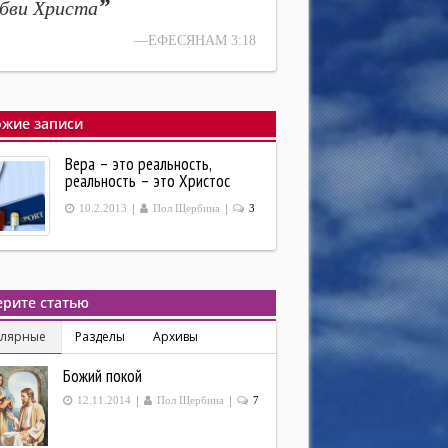
”
бви Христа
—ЕФЕСЯНАМ 3:18
жие записи
Вера – это реальность,
реальность – это Христос
|
|
10.2.2013
Пол Щербина
3
рите статью
улярные
Разделы
Архивы
Божий покой
|
|
12.11.2014
Пол Щербина
7