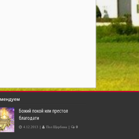
омендуем
Божий покой или престол
благодати
|
|
4.12.2013
Пол Щербина
0