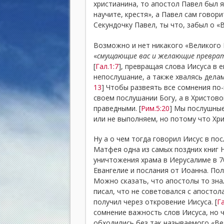
христианина, то апостол Павел был 
научите, крестя», а Павел сам говори
Секундочку Павел, ты что, забыл о «
Возможно и нет никакого «Великого 
«
смущающие вас и желающие преврат
[
Гал.1:7
], превращая слова Иисуса в 
непослушание, а также хвалясь делам
13
] Чтобы развеять все сомнения по
своем послушании Богу, а в Христов
праведными. [
Рим.5:20
] Мы послушные
или не выполняем, но потому что Хр
Ну а о чем тогда говорил Иисус в по
Матфея одна из самых поздних книг Н
уничтожения храма в Иерусалиме в 7
Евангелие и послания от Иоанна. Пол
Можно сказать, что апостолы то знал
писал, что не советовался с апостол
получил через откровение Иисуса. [
Га
сомнение важность слов Иисуса, но 
обходились без так называемого «Ве