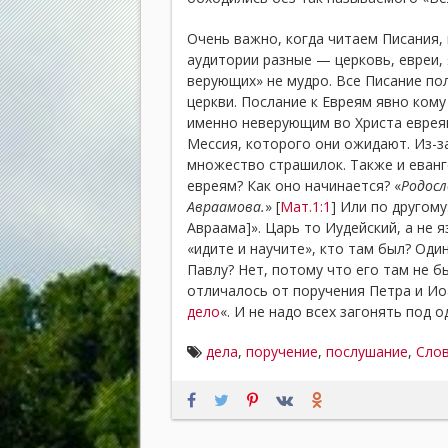
Очень важно, когда читаем Писания,
аудитории разные — церковь, евреи,
верующих» не мудро. Все Писание пол
церкви. Послание к Евреям явно кому
именно неверующим во Христа евреям
Мессия, которого они ожидают. Из-з
множество страшилок. Также и еван
евреям? Как оно начинается? «
Родосл
Авраамова.
» [
Мат.1:1
] Или по другом
Авраама]». Царь то Иудейский, а не 
«идите и научите», кто там был? Оди
Павлу? Нет, потому что его там не б
отличалось от поручения Петра и Иоа
дело
«. И не надо всех загонять под 
дела
,
поручение
,
послушание
,
Сло