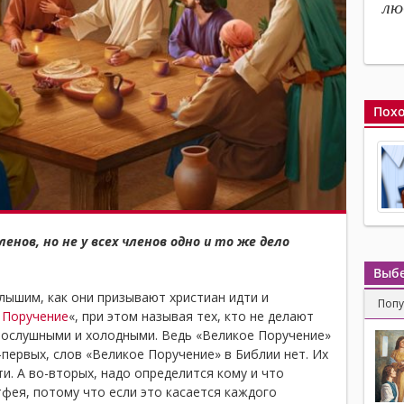
лю
Похо
ленов, но не у всех членов одно и то же дело
Выбе
лышим, как они призывают христиан идти и
Поп
 Поручение
«, при этом называя тех, кто не делают
послушными и холодными. Ведь «Великое Поручение»
-первых, слов «Великое Поручение» в Библии нет. Их
и. А во-вторых, надо определится кому и что
тфея, потому что если это касается каждого