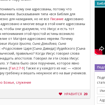
Библ
 понимать кому они адресованы, потому что
 язычники. Высказывания типа «вся Библия для
езно для назидания, но не все
Писание
адресовано
 адресовано и многие вещи в этой книге адресованы
, чтобы они уразумели, что Иисус и есть тот
а непонимания этой простой истины возникло
гелие от Матфея адресовано евреям. Почему
овие Иисуса Христа, Сына Давидова, Сына
у: «Родословие Царя [Сына Давида] Иудейского [Сына
языческий, правильно? Когда Иисус говорил слова
ннадцать апостолов. Говорил ли эти слова Иисус
ыло. У Павла было свое поручение, которое явно
Под
нна. [
Гал.2:7-9
] Также и у каждого из нас — «свое
одну гребенку и вешать ненужное иго на выи учеников.
Подп
стат
во Божье
,
служение
НРАВИТСЯ
20