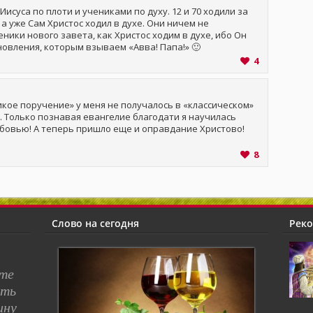
исуса по плоти и учениками по духу. 12 и 70 ходили за
 а уже Сам Христос ходил в духе. Они ничем не
еники нового завета, как Христос ходим в духе, ибо Он
новления, которым взываем «Авва! Папа!» 🙂
4
икое поручение» у меня не получалось в «классическом»
. Только познавая евангелие благодати я научилась
овью! А теперь пришло еще и оправдание Христово!
8
Слово на сегодня
Рек
сте
ять
ину