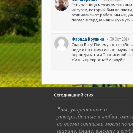
Есть разница между учениками И
Иисусом, который был во плоти,
отличались от рабов. Мы же, уч
послал в сердца наши Духа усы
Фарида Крупина
30 Окт 2014
Слава Богу! Почему-то это «Вел
виде и поэтому сильно смущало
оправдываться Папочкиной люб
Жизнь прекрасна!!! Алилуйя!
Сегодняшний стих
“
вы, укорененные и
утвержденные в любви, вме
со всеми святыми могли пон
ширину, длину, высоту и глуб