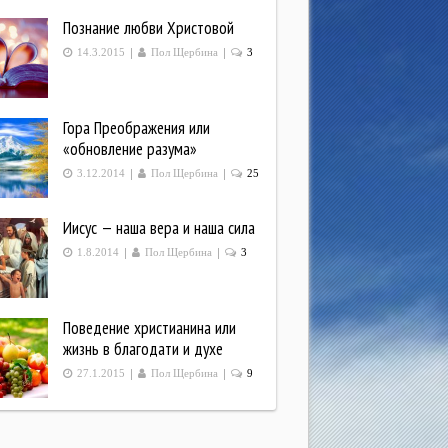
Познание любви Христовой
|
|
14.3.2015
Пол Щербина
3
Гора Преображения или
«обновление разума»
|
|
3.12.2014
Пол Щербина
25
Иисус — наша вера и наша сила
|
|
1.8.2014
Пол Щербина
3
Поведение христианина или
жизнь в благодати и духе
|
|
27.1.2015
Пол Щербина
9