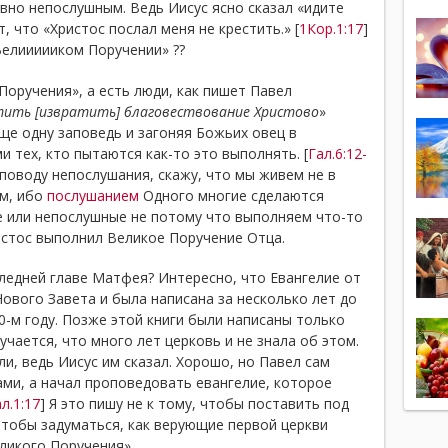
явно непослушным. Ведь Иисус ясно сказал «идите
т, что «Христос послал меня не крестить.» [
1Кор.1:17
]
Велиииииком Поручении» ??
Поручения», а есть люди, как пишет Павел
ить [извратить] благовествование Христово
»
еще одну заповедь и загоняя Божьих овец в
и тех, кто пытаются как-то это выполнять. [
Гал.6:12-
-поводу непослушания, скажу, что мы живем не в
ом, ибо
послушанием
Одного многие сделаются
 или непослушные не потому что выполняем что-то
истос выполнил Великое Поручение Отца.
следней главе Матфея? Интересно, что Евангелие от
ового Завета и была написана за несколько лет до
0-м году. Позже этой книги были написаны только
учается, что много лет церковь и не знала об этом.
и, ведь Иисус им сказал. Хорошо, но Павел сам
ами, а начал проповедовать евангелие, которое
л.1:17
] Я это пишу не к тому, чтобы поставить под
чтобы задуматься, как верующие первой церкви
ликого Поручения».