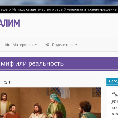
АЛИМ
Материалы
Поделиться
...
...
 миф или реальность
Сего
|
3
“
в
ут
со
ши