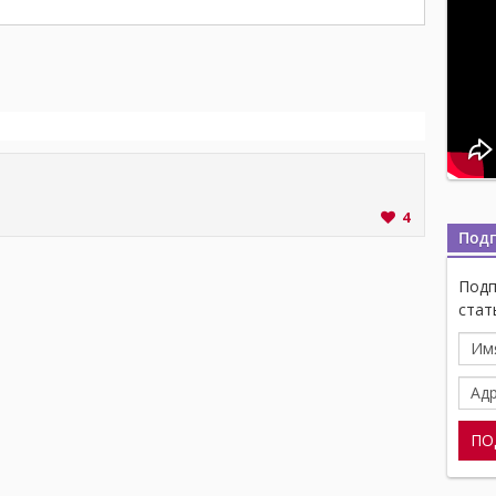
4
Под
Подп
стат