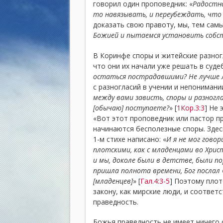
говорил один проповедник: «
Радостна
то навязывать, и переубеждать, что
доказать свою правоту, мы, тем самы
Божией и пытаемся установить собс
В Коринфе споры и житейские разно
что они их начали уже решать в суде
остаться пострадавшими? Не лучше 
с разногласий в учении и непонимани
между вами зависть, споры и разногла
[обычаю] поступаете?
» [
1Кор.3:3
] Не 
«Вот этот проповедник или пастор пра
начинаются бесполезные споры. Здесь
1-м стихе написано: «
И я не мог говор
плотскими, как с младенцами во Хрис
и мы, доколе были в детстве, были 
пришла полнота времени, Бог послал
[младенцев]
» [
Гал.4:3-5
] Поэтому пло
закону, как мирские люди, и соотве
праведность.
Божья праведность не имеет ничего