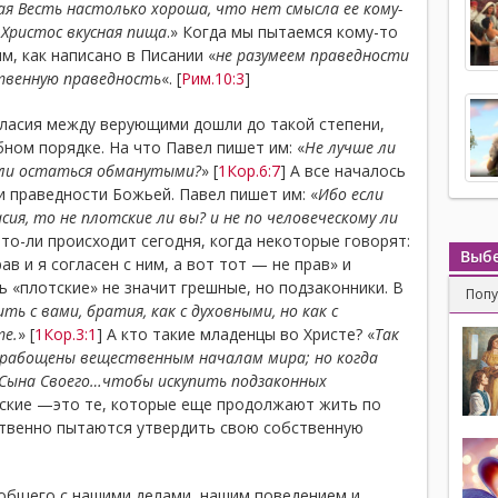
я Весть настолько хороша, что нет смысла ее кому-
 Христос вкусная пища
.» Когда мы пытаемся кому-то
м, как написано в Писании «
не разумеем праведности
твенную праведность
«. [
Рим.10:3
]
гласия между верующими дошли до такой степени,
бном порядке. На что Павел пишет им: «
Не лучше ли
ли остаться обманутыми?
» [
1Кор.6:7
] А все началось
и праведности Божьей. Павел пишет им: «
Ибо если
сия, то не плотские ли вы? и не по человеческому ли
это-ли происходит сегодня, когда некоторые говорят:
Выбе
в и я согласен с ним, а вот тот — не прав» и
 «плотские» не значит грешные, но подзаконники. В
Поп
ить с вами, братия, как с духовными, но как с
те.
» [
1Кор.3:1
] А кто такие младенцы во Христе? «
Так
порабощены вещественным началам мира; но когда
 Сына Своего…чтобы искупить подзаконных
тские —это те, которые еще продолжают жить по
тственно пытаются утвердить свою собственную
 общего с нашими делами, нашим поведением и