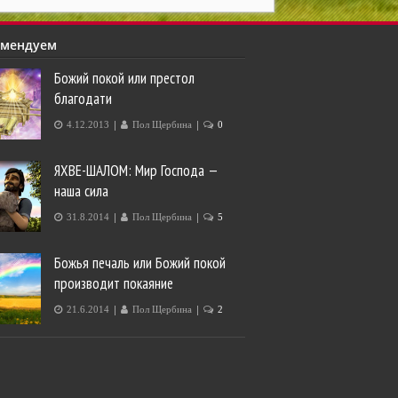
омендуем
Божий покой или престол
благодати
|
|
4.12.2013
Пол Щербина
0
ЯХВЕ-ШАЛОМ: Мир Господа —
наша сила
|
|
31.8.2014
Пол Щербина
5
Божья печаль или Божий покой
производит покаяние
|
|
21.6.2014
Пол Щербина
2