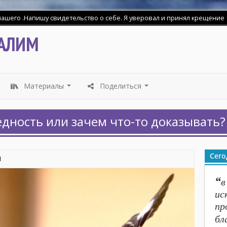
шего .Напишу свидетельство о себе. Я уверовал и принял крещение 18
АЛИМ
Материалы
Поделиться
...
...
дность или зачем что-то доказывать?
Сего
1
“
в
ис
пр
бл