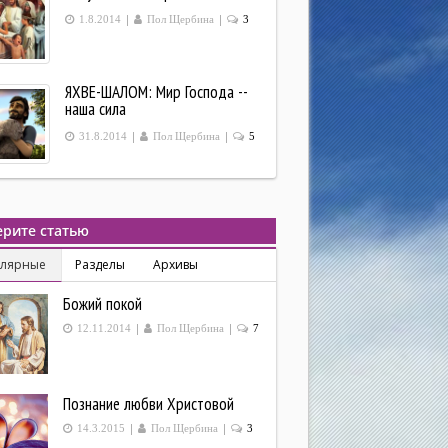
|
|
1.8.2014
Пол Щербина
3
ЯХВЕ-ШАЛОМ: Мир Господа --
наша сила
|
|
31.8.2014
Пол Щербина
5
рите статью
улярные
Разделы
Архивы
Божий покой
|
|
12.11.2014
Пол Щербина
7
Познание любви Христовой
|
|
14.3.2015
Пол Щербина
3