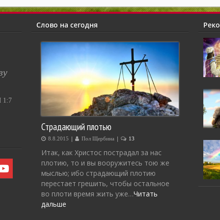
Слово на сегодня
Рек
ву
1:7
Страдающий плотью
|
|
8.8.2015
Пол Щербина
13
Итак, как Христос пострадал за нас
плотию, то и вы вооружитесь тою же
мыслью; ибо страдающий плотию
перестает грешить, чтобы остальное
во плоти время жить уже…
Читать
дальше