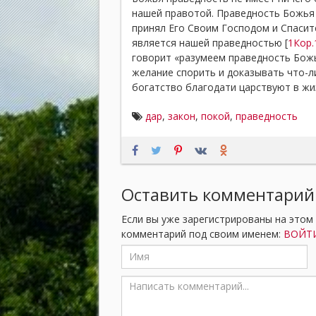
нашей правотой. Праведность Божья 
принял Его Своим Господом и Спасит
является нашей праведностью [
1Кор.
говорит «разумеем праведность Божь
желание спорить и доказывать что-л
богатство благодати царствуют в жиз
дар
,
закон
,
покой
,
праведность
Оставить комментарий
Если вы уже зарегистрированы на этом
комментарий под своим именем:
ВОЙТИ