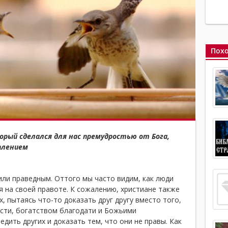
Похо
торый сделался для нас премудростью от Бога,
плением
ли праведным. Оттого мы часто видим, как люди
я на своей правоте. К сожалению, христиане также
х, пытаясь что-то доказать друг другу вместо того,
сти, богатством благодати и Божьими
дить других и доказать тем, что они не правы. Как