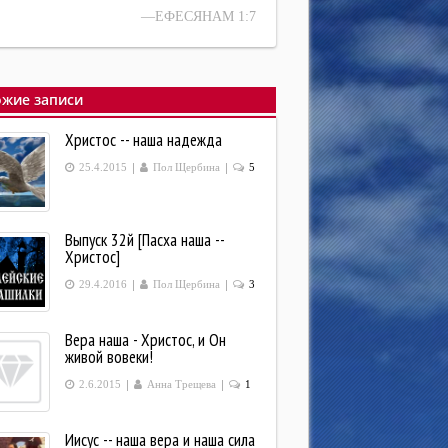
—ЕФЕСЯНАМ 1:7
жие записи
Христос -- наша надежда
|
|
25.4.2015
Пол Щербина
5
Выпуск 32й [Пасха наша --
Христос]
|
|
29.4.2016
Пол Щербина
3
Вера наша - Христос, и Он
живой вовеки!
|
|
2.6.2015
Анна Трещева
1
Иисус -- наша вера и наша сила