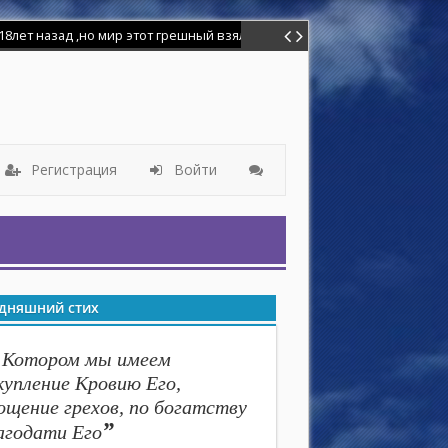
лет назад ,но мир этот грешный взял надо мной власть и я отошёл от
Регистрация
Войти
дняшний стих
 Котором мы имеем
купление Кровию Его,
ощение грехов, по богатству
”
агодати Его