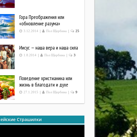
Гора Преображения или
«обновление разума»
|
|
3.12.2014
Пол Щербина
25
Иисус — наша вера и наша сила
|
|
1.8.2014
Пол Щербина
3
Поведение христианина или
жизнь в благодати и духе
|
|
27.1.2015
Пол Щербина
9
ейские Страшилки