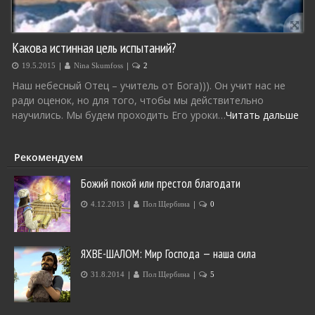
Какова истинная цель испытаний?
|
|
19.5.2015
Nina Skumfoss
2
Наш небесный Отец – учитель от Бога))). Он учит нас не
ради оценок, но для того, чтобы мы действительно
научились. Мы будем проходить Его уроки…
Читать дальше
Рекомендуем
Божий покой или престол благодати
|
|
4.12.2013
Пол Щербина
0
ЯХВЕ-ШАЛОМ: Мир Господа — наша сила
|
|
31.8.2014
Пол Щербина
5