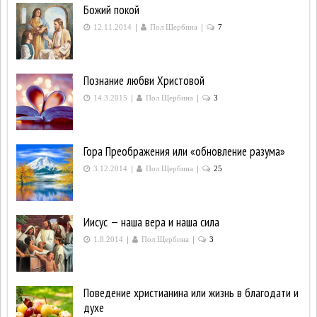
Божий покой
|
|
12.11.2014
Пол Щербина
7
Познание любви Христовой
|
|
14.3.2015
Пол Щербина
3
Гора Преображения или «обновление разума»
|
|
3.12.2014
Пол Щербина
25
Иисус — наша вера и наша сила
|
|
1.8.2014
Пол Щербина
3
Поведение христианина или жизнь в благодати и
духе