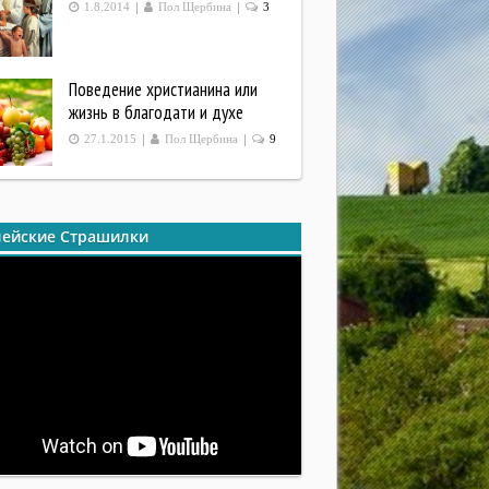
|
|
1.8.2014
Пол Щербина
3
Поведение христианина или
жизнь в благодати и духе
|
|
27.1.2015
Пол Щербина
9
ейские Страшилки