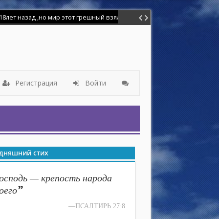
Регистрация
Войти
дняшний стих
осподь — крепость народа
”
оего
—ПСАЛТИРЬ 27:8