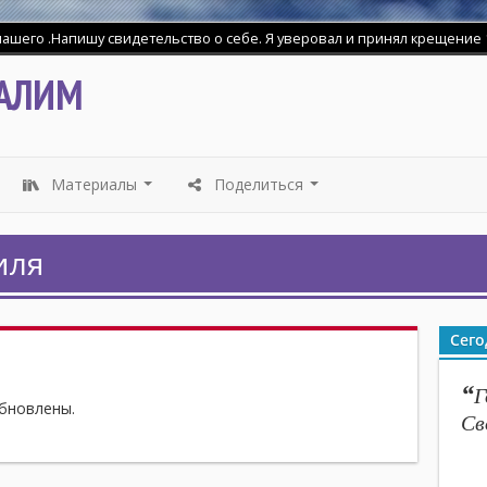
АЛИМ
Материалы
Поделиться
...
...
иля
Сего
“
Г
бновлены.
Св