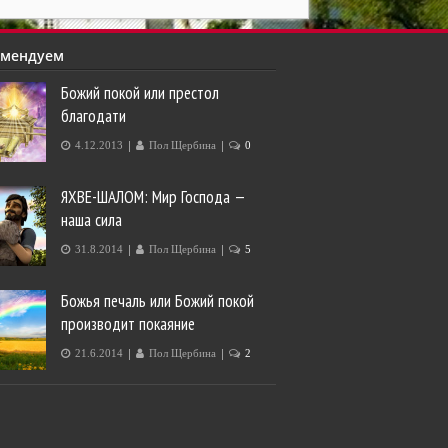
омендуем
Божий покой или престол
благодати
|
|
4.12.2013
Пол Щербина
0
ЯХВЕ-ШАЛОМ: Мир Господа —
наша сила
|
|
31.8.2014
Пол Щербина
5
Божья печаль или Божий покой
производит покаяние
|
|
21.6.2014
Пол Щербина
2