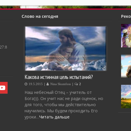
Слово на сегодня
Рек
7:8
Какова истинная цель испытаний?
|
|
19.5.2015
Nina Skumfoss
2
Наш небесный Отец – учитель от
Бога))). Он учит нас не ради оценок, но
для того, чтобы мы действительно
научились. Мы будем проходить Его
уроки…
Читать дальше