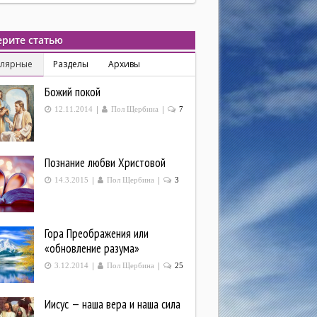
рите статью
улярные
Разделы
Архивы
Божий покой
|
|
12.11.2014
Пол Щербина
7
Познание любви Христовой
|
|
14.3.2015
Пол Щербина
3
Гора Преображения или
«обновление разума»
|
|
3.12.2014
Пол Щербина
25
Иисус — наша вера и наша сила